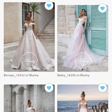
Bernays_18332 от Blunny
Bailey_18290 от Blunny