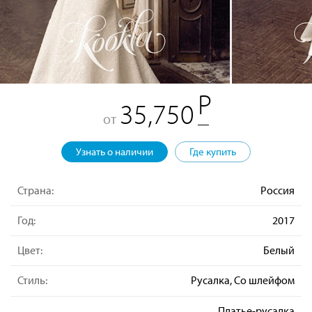
35,750
от
Узнать о наличии
Где купить
Страна:
Россия
Год:
2017
Цвет:
Белый
Стиль:
Русалка, Со шлейфом
Платье-русалка