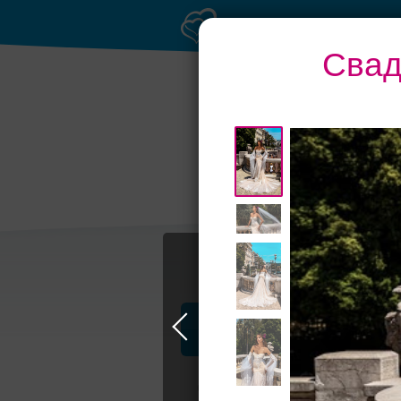
Свад
Торжества за
Р
городом
Профессионалы и услуги
Свадьба в Самаре
Свадебные плать