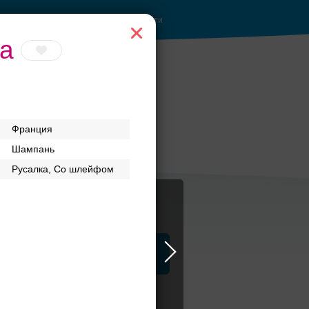
Войти
ia
ы до
Банкет до 1500 руб.
Франция
Шампань
Русалка, Со шлейфом
ца
ЗАГСы
Атрибуты