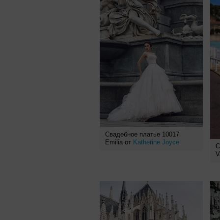
Свадебное платье 10017
Emilia от
Katherine Joyce
С
V