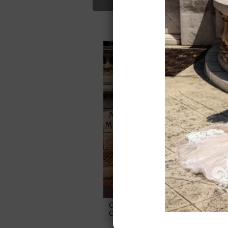
Для Вас найд
37600
руб.
Свадебное платье 14118
С
Consuela от
Katherine Joyce
H