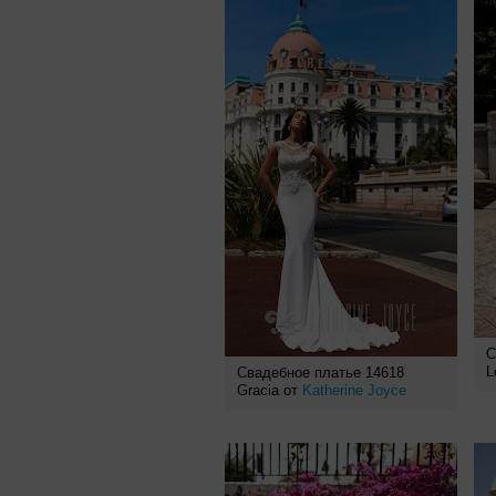
С
L
Свадебное платье 14618
Gracia от
Katherine Joyce