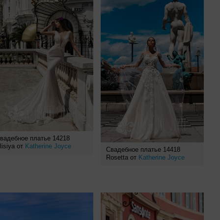
вадебное платье 14218
lisiya от
Katherine Joyce
Свадебное платье 14418
Rosetta от
Katherine Joyce