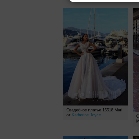
Свадебное платье 15518 Mari
от
Katherine Joyce
С
M