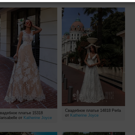
Свадебное платье 14818 Perla
вадебное платье 15318
от
Katherine Joyce
arisabelle от
Katherine Joyce