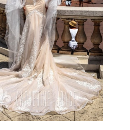
ено 25 платьев
вадебное платье 9817
Свадебное платье 9617
ernals от
Katherine Joyce
Favoriten от
Katherine Joyce