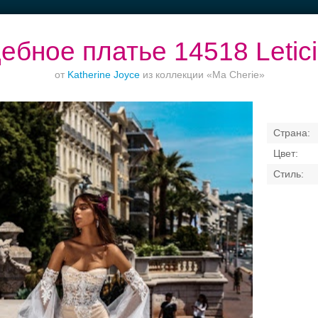
ебное платье 14518 Letic
от
Katherine Joyce
из коллекции «Ma Cherie»
естораны с
Приватное
Банкетный зал при
Банкетные зал
верандами
торжество в центре
отеле
50 гостей
Свадебные платья
Банкет
Транспорт
Коль
я