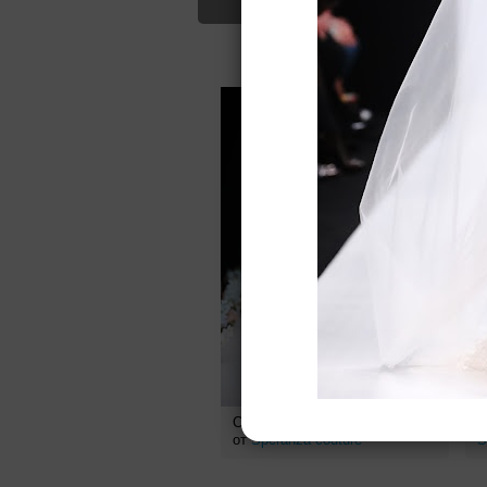
Для Вас найд
Свадебное платье CATALDA
С
от
Speranza couture
S