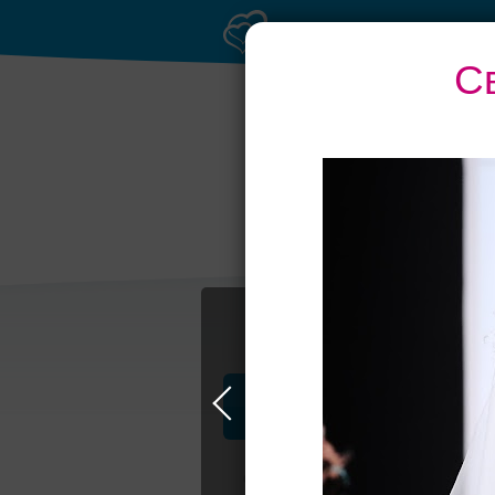
С
Банкетный зал при
Банк
отеле
Профессионалы и услуги
Свадьба в Самаре
Свадебные плать