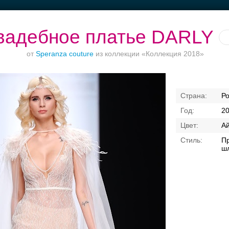
вадебное платье DARLY
от
Speranza couture
из коллекции «Коллекция 2018»
ет до 1500 руб.
Торжества за
Рестораны с
Приватно
Р
городом
верандами
торжество в ц
2
А
Пр
ш
Свадебные платья
Банкет
Транспорт
Коль
я