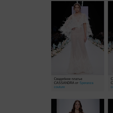
Свадебное платье
С
CASSANDRA от
Speranza
C
couture
c