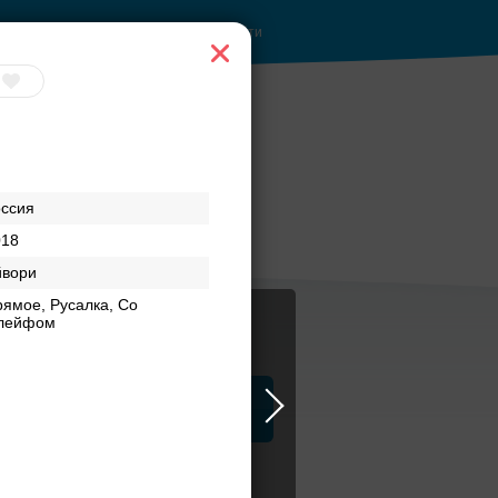
Войти
е
Банкетные залы до
оссия
ентре
50 гостей
018
йвори
ямое, Русалка, Со
лейфом
ца
ЗАГСы
Атрибуты