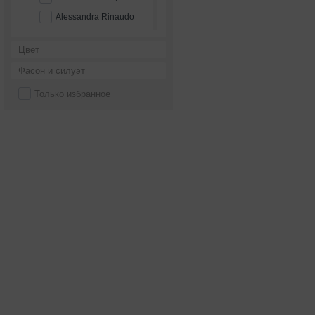
Alessandra Rinaudo
Alessandro couture
Цвет
Alessandro'sL
Фасон и силуэт
Alessia bridal
Только избранное
Alfred Angelo
Alice Fashion
Alicia Cruz
Alla Saga
Allegresse
Allen Rich
Alleria belle
Allure Bridals
Alma Novia
Alteza
Alvina Valenta
Alyce Paris