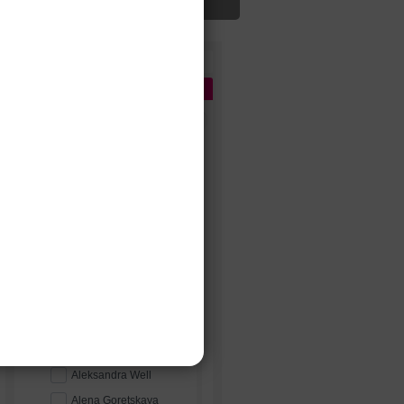
Цена
Бренды
1
Сбросить
ПОПУЛЯРНЫЕ
Diantamo
Lussano Bridal
Unona
Ariamo bridal
A
Abiart Boutique
Acquachiara
Aire Barcelona
Aleksandra Well
Alena Goretskaya