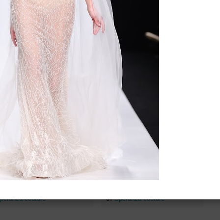
ено 47 платьев
вадебное платье DAISY от
Свадебное платье DARLING
peranza couture
от
Speranza couture