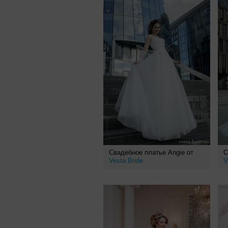
Свадебное платье Angie от
С
Vesta Bride
V