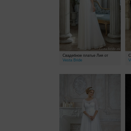
Свадебное платье Лия от
С
Vesta Bride
V