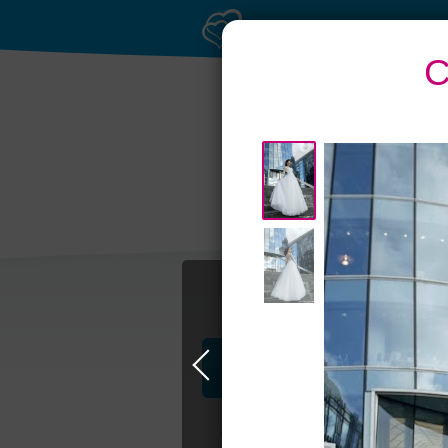
С
Приватное
Р
торжество в центре
Профессионалы и услуги
Свадьба в Самаре
Свадебные плать