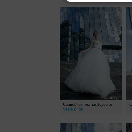
Свадебное платье Joyce от
С
Vesta Bride
V