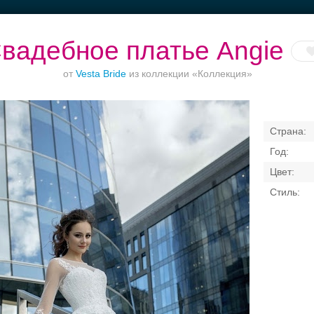
вадебное платье Angie
от
Vesta Bride
из коллекции «Коллекция»
естораны с
Банкет до 1500 руб.
Торжества за
Банкетные зал
верандами
городом
50 гостей
Свадебные платья
Банкет
Транспорт
Коль
я