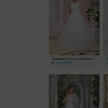
Свадебное платье Нежность
С
от
Vesta Bride
V