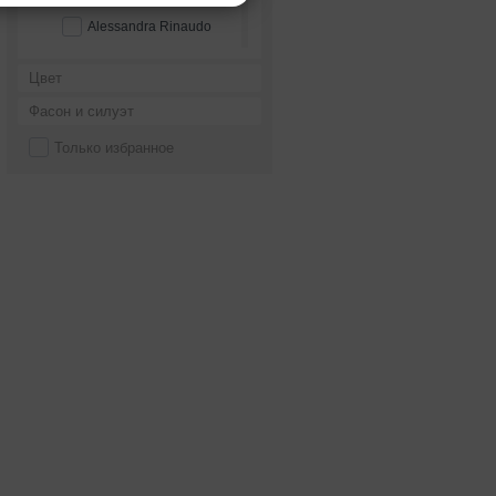
Alessandra Rinaudo
Alessandro couture
Цвет
Alessandro'sL
Фасон и силуэт
Alessia bridal
Только избранное
Alfred Angelo
Alice Fashion
Alicia Cruz
Alla Saga
Allegresse
Allen Rich
Alleria belle
Allure Bridals
Alma Novia
Alteza
Alvina Valenta
Alyce Paris