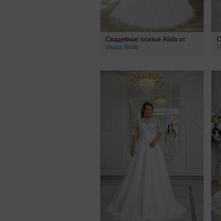
Свадебное платье Alida от
С
Vesta Bride
V