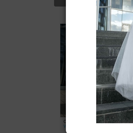
Для Вас найд
Свадебное платье Аурика от
С
Vesta Bride
V