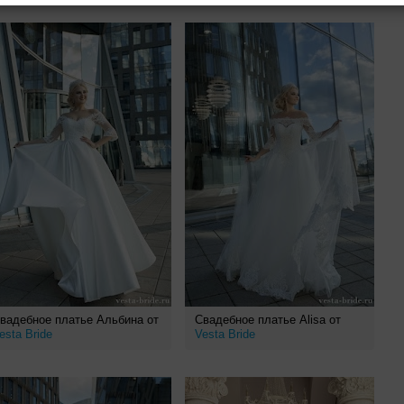
вадебное платье Альбина от
Свадебное платье Alisa от
esta Bride
Vesta Bride