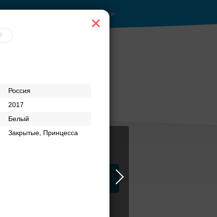
Войти
ы до
Банкетный зал при
Россия
отеле
2017
Белый
Закрытые, Принцесса
ца
ЗАГСы
Атрибуты