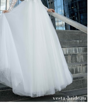
ено 112 платьев
вадебное платье VS050 от
Свадебное платье Анджия от
esta Bride
Vesta Bride