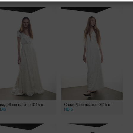
вадебное платье 3115 от
Свадебное платье 0415 от
DI5
NDI5