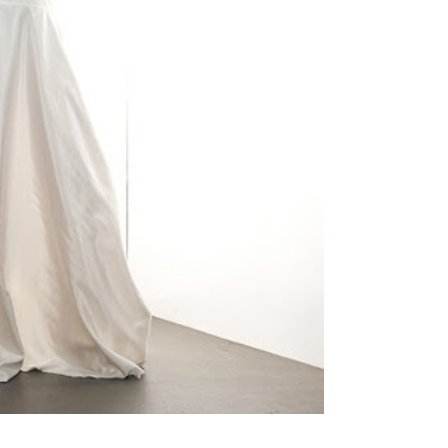
ено 46 платьев
вадебное платье 3715 от
Свадебное платье 1715 от
DI5
NDI5