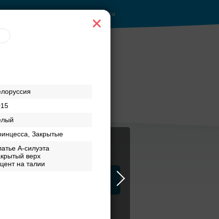
Войти
ы до
Рестораны с
елоруссия
верандами
015
елый
ринцесса, Закрытые
атье А-силуэта
акрытый верх
цент на талии
ца
ЗАГСы
Атрибуты