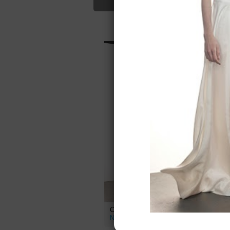
Для Вас найд
Свадебное платье 2515 от
С
NDI5
N