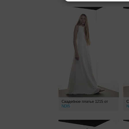
Свадебное платье 1215 от
С
NDI5
N