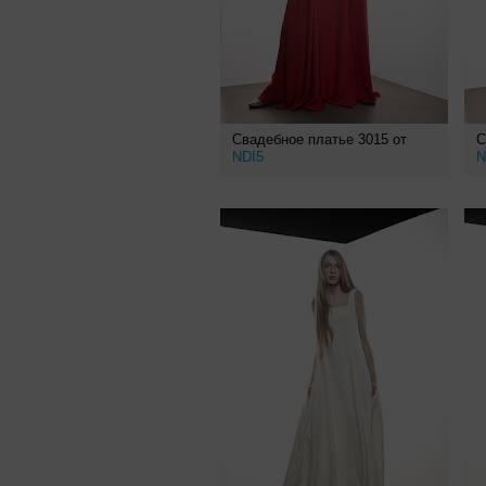
Свадебное платье 3015 от
С
NDI5
N