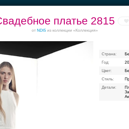
Свадебное платье 2815
от
NDI5
из коллекции «Коллекция»
оржества за
Банкетный зал при
Приватное
Банкетные зал
Б
городом
отеле
торжество в центре
50 гостей
2
Б
П
Пл
З
Ак
Свадебные платья
Банкет
Транспорт
Коль
я