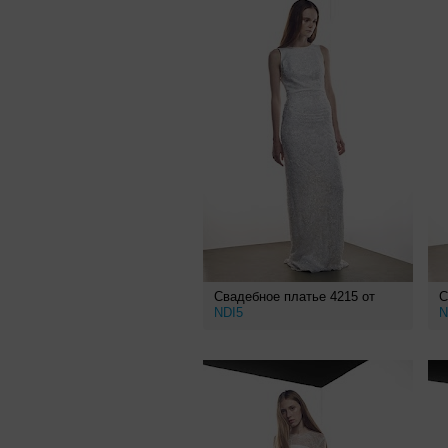
Свадебное платье 4215 от
С
NDI5
N