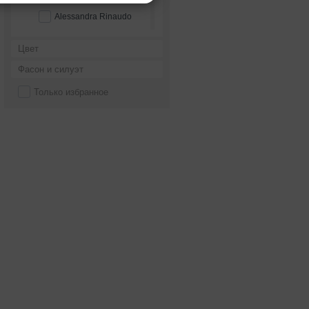
Alessandra Rinaudo
Alessandro couture
Цвет
Alessandro'sL
Фасон и силуэт
Alessia bridal
Только избранное
Alfred Angelo
Alice Fashion
Alicia Cruz
Alla Saga
Allegresse
Allen Rich
Alleria belle
Allure Bridals
Alma Novia
Alteza
Alvina Valenta
Alyce Paris