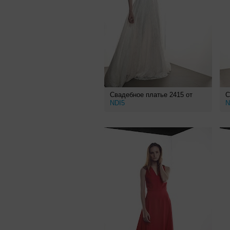
Свадебное платье 2415 от
С
NDI5
N