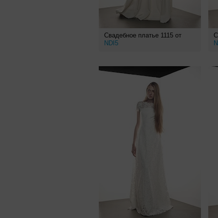
Свадебное платье 1115 от
С
NDI5
N