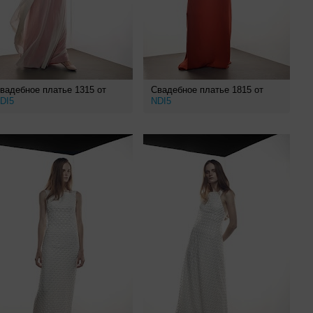
вадебное платье 1315 от
Свадебное платье 1815 от
DI5
NDI5