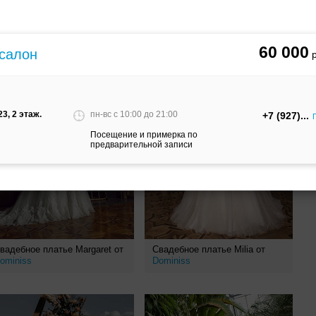
60 000
 салон
3, 2 этаж.
пн-вс c 10:00 до 21:00
+7 (927)
Посещение и примерка по
предварительной записи
вадебное платье Margaret от
Свадебное платье Milia от
ominiss
Dominiss