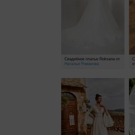
Свадебное платье Roksana от
С
Наталья Романова
о