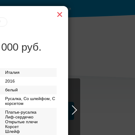
Войти
 000 руб.
за
Банкет до 1500 руб.
Италия
2016
белый
Русалка, Со шлейфом, С
корсетом
ца
ЗАГСы
Атрибуты
Платье-русалка
Лиф-сердечко
Открытые плечи
Корсет
Шлейф