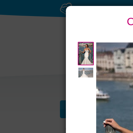
С
Банкетный зал при
Бан
отеле
Профессионалы и услуги
Свадьба в Самаре
Свадебные плать