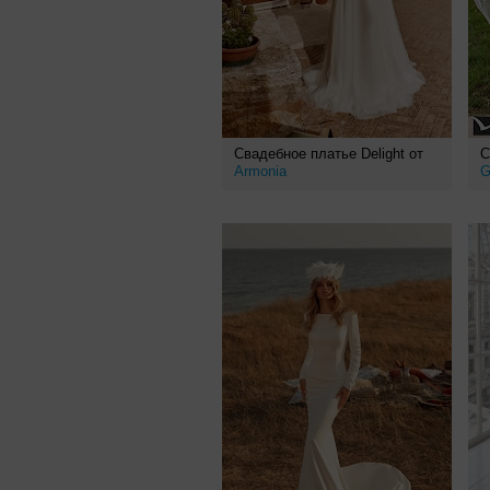
Свадебное платье Delight от
С
Armonia
G