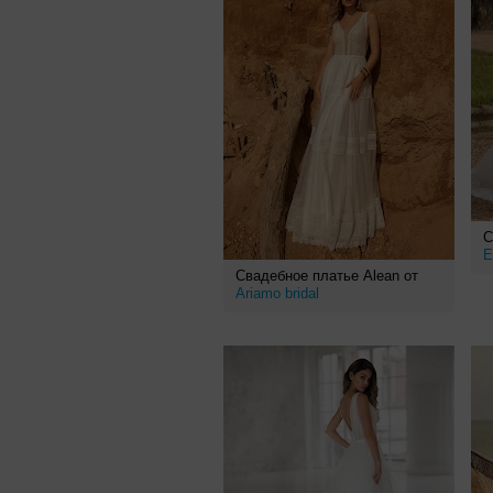
С
E
Свадебное платье Alean от
Ariamo bridal