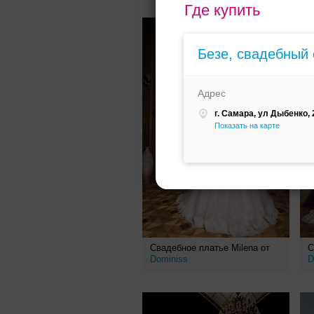
Где купить
Безе, свадебный
Адрес
г. Самара, ул Дыбенко, 2
Показать на карте
Свадебное платье Milena от
С
Dominiss
D