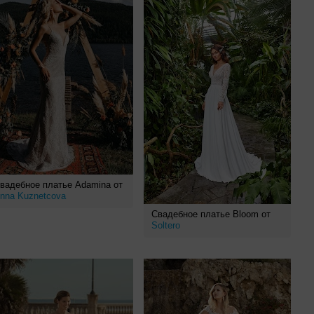
вадебное платье Adamina от
nna Kuznetcova
Свадебное платье Bloom от
Soltero