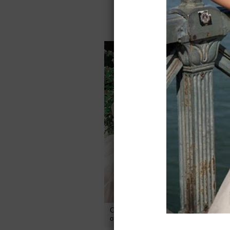
Для Вас найд
Свадебное платье Карамель
С
от
Belfaso
B