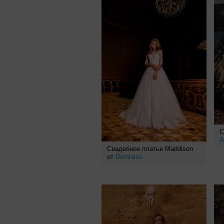
С
A
Свадебное платье Maddison
от
Dominiss