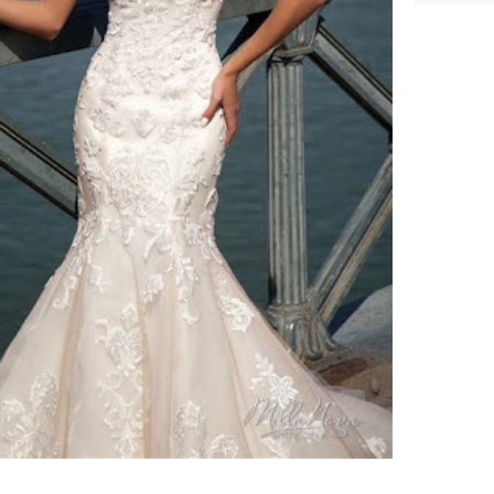
ено 386 платьев
Свадебное платье Marcheza
вадебное платье Блисс от
от
Dominiss
elfaso