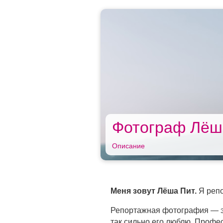
Фотограф Лёш
Описание
Меня зовут Лёша Пит.
Я реп
Репортажная фотография — эт
так сильно его люблю. Проф