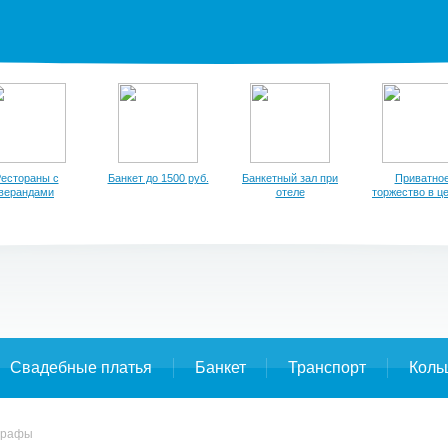
естораны с
Банкет до 1500 руб.
Банкетный зал при
Приватно
верандами
отеле
торжество в ц
Свадебные платья
Банкет
Транспорт
Коль
графы