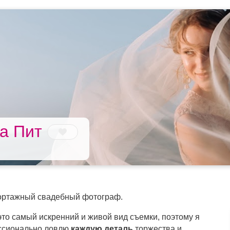
а Пит
ортажный свадебный фотограф.
о самый искренний и живой вид съемки, поэтому я
ессионально ловлю
каждую деталь
торжества и