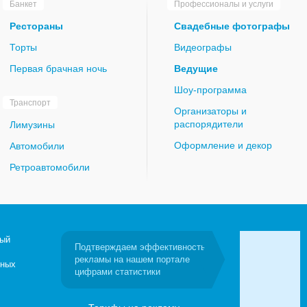
Банкет
Профессионалы и услуги
Рестораны
Свадебные фотографы
Торты
Видеографы
Первая брачная ночь
Ведущие
Шоу-программа
Транспорт
Организаторы и
распорядители
Лимузины
Оформление и декор
Автомобили
Ретроавтомобили
мый
Подтверждаем эффективность
рекламы на нашем портале
бных
цифрами статистики