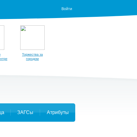
Войти
е
Торжества за
ентре
городом
ца
ЗАГСы
Атрибуты