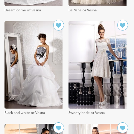
Dream of me от Vesna
Be Mine от Vesna
Black and white от Vesna
Sweety bride от Vesna