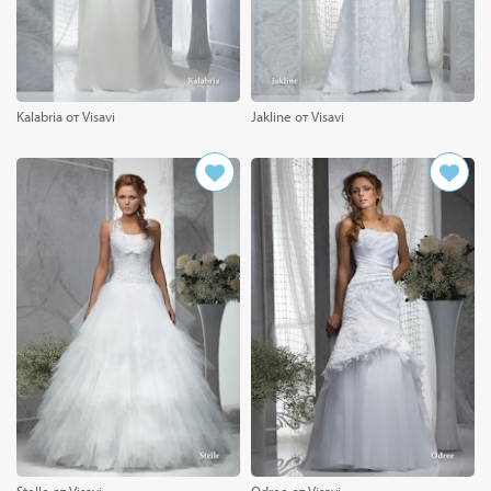
Kalabria от Visavi
Jakline от Visavi
Stelle от Visavi
Odree от Visavi