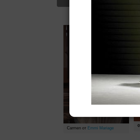
Для Вас найд
Ф
Carmen от
Emmi Mariage