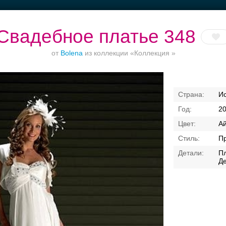
Свадебное платье 348
от
Bolena
из коллекции «Коллекция »
Приватное
Банкет до 1500 руб.
Торжества за
Банкетный зал
И
ество в центре
городом
отеле
2
А
П
Пл
Де
Свадебные платья
Банкет
Транспорт
Коль
я