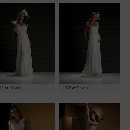
48 от
Bolena
1022 от
Bolena