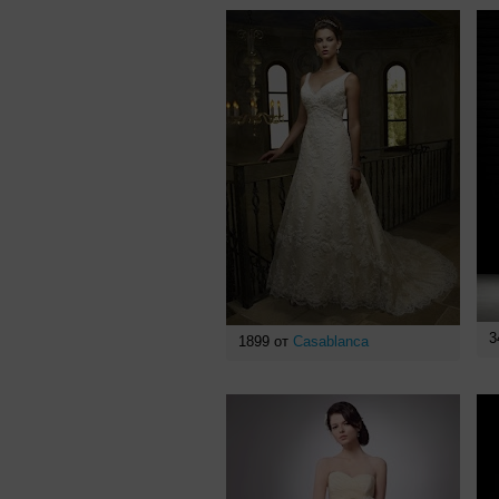
3
1899 от
Casablanca