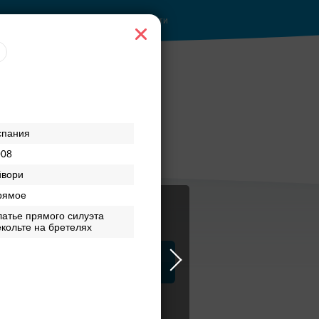
Войти
 при
Рестораны с
спания
верандами
008
йвори
рямое
атье прямого силуэта
кольте на бретелях
ца
ЗАГСы
Атрибуты