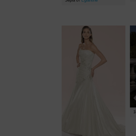
Sepia от
Eglantine
1