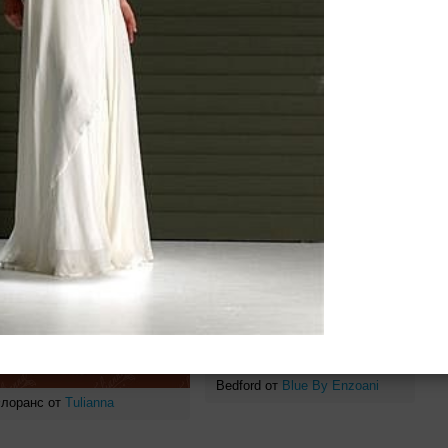
ено 74184 платья
Bedford от
Blue By Enzoani
лоранс от
Tulianna