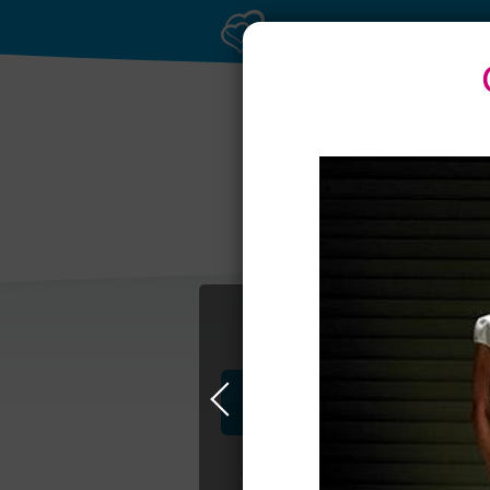
Банкетные залы до
50 гостей
торж
Профессионалы и услуги
Свадьба в Самаре
Свадебные плать