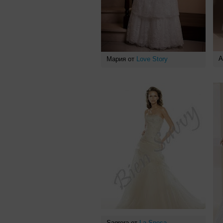
А
Мария от
Love Story
Sagrera от
La Sposa