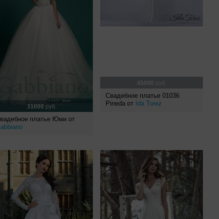
45000
руб.
Свадебное платье 01036
Pineda от
Ida Torez
31000
руб.
вадебное платье Юми от
abbiano