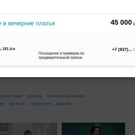
м
С корсетом
Ретро
Закрытые
45 000
е и вечерние платья
. 181 (со
+7 (937)
Посещение и примерка по
предварительной записи
Брючный
Платье-
А-силуэт
костюм
трансформер
еском стиле
прямые
больших размеров
ые
цветные
недорогие
дорогие