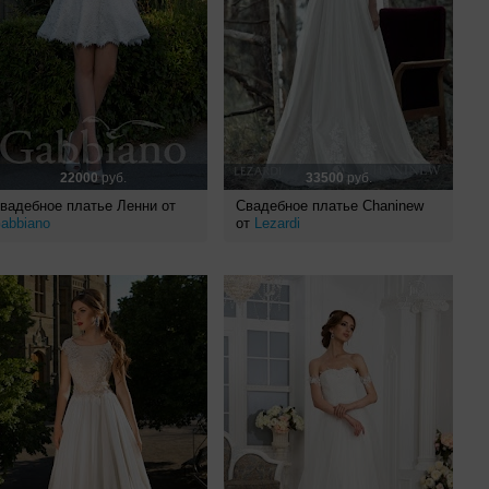
22000
руб.
33500
руб.
вадебное платье Ленни от
Свадебное платье Chaninew
abbiano
от
Lezardi