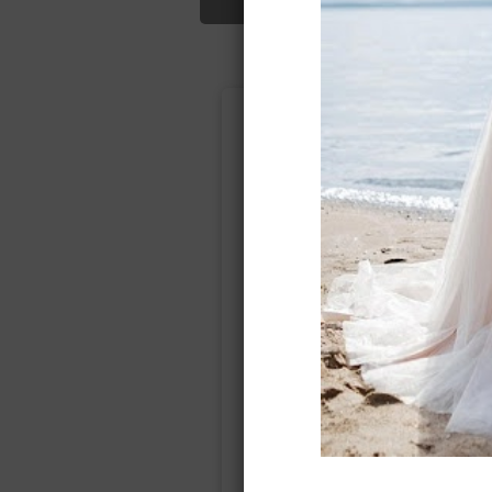
Подбор свад
Ампир
Прямое
(греческий)