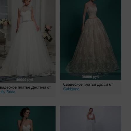
38000
руб.
40000
руб.
Свадебное платье Дасси от
вадебное платье Дестени от
Gabbiano
ully Bride