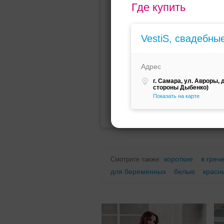
Где купить
Мини (короткое)
Со шлейфо
VestiS, свадебны
Адрес
г. Самара, ул. Авроры, д
стороны Дыбенко)
Показать на карте
Для беременных
Для полных
короткие
в греч
Смотрите также:
для беременных
белые
красн