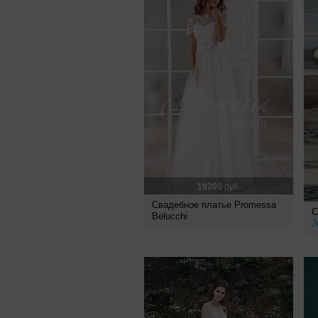
19200
руб.
Свадебное платье Promessa
С
Belucchi
J