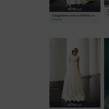
38750
руб.
С
F
Свадебное платье Aleksis от
Kookla
44750
руб.