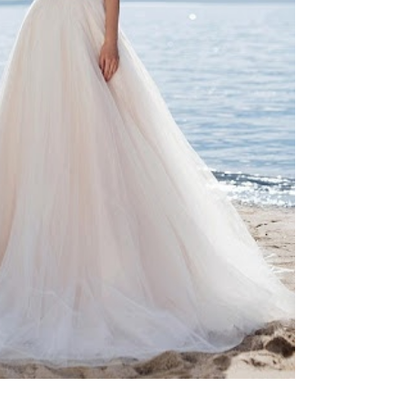
ебного платья
По стилю
Русалка
Принцесса
Бальное