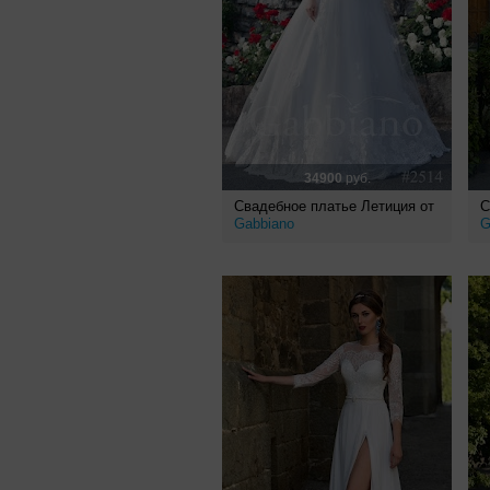
34900
руб.
Свадебное платье Летиция от
С
Gabbiano
G