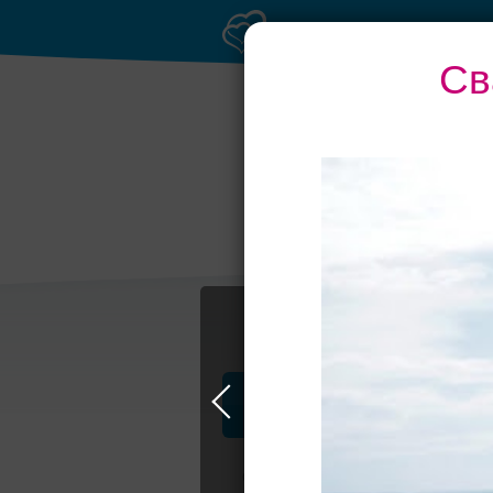
Св
Рестораны с
Бан
верандами
Профессионалы и услуги
Свадьба в Самаре
Свадебные плать