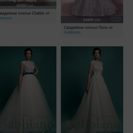
40500
руб.
вадебное платье Chablis от
lorence
34900
руб.
Свадебное платье Поль от
Gabbiano