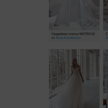
Свадебное платье MATRIX18
С
от
Anna Kuznetcova
A