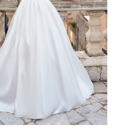
ено 397 платьев
Свадебное платье Marcheza
вадебное платье Блисс от
от
Dominiss
elfaso