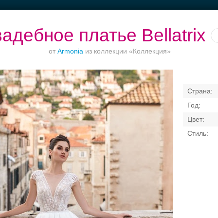
адебное платье Bellatrix
от
Armonia
из коллекции «Коллекция»
кетные залы до
Банкет до 1500 руб.
Приватное
Банкетный зал
50 гостей
торжество в центре
отеле
Свадебные платья
Банкет
Транспорт
Коль
я