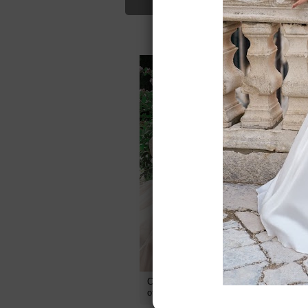
Для Вас найд
Свадебное платье Карамель
С
от
Belfaso
B