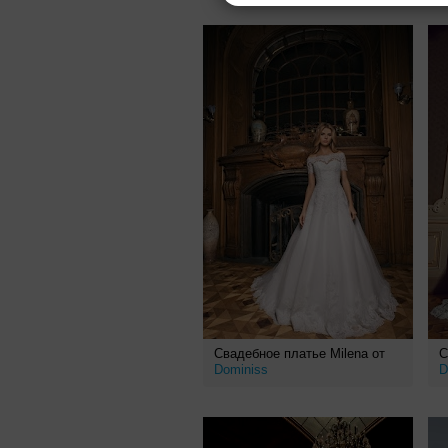
Свадебное платье Milena от
С
Dominiss
D