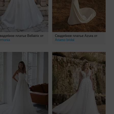
вадебное платье Bellatrix от
Свадебное платье Azura от
rmonia
Ariamo bridal