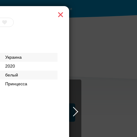
Войти
 при
Рестораны с
Украина
верандами
2020
белый
Принцесса
ца
ЗАГСы
Атрибуты