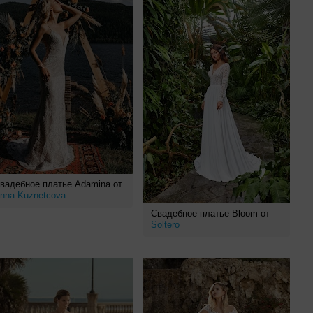
вадебное платье Adamina от
nna Kuznetcova
Свадебное платье Bloom от
Soltero