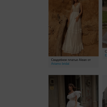
С
E
Свадебное платье Alean от
Ariamo bridal