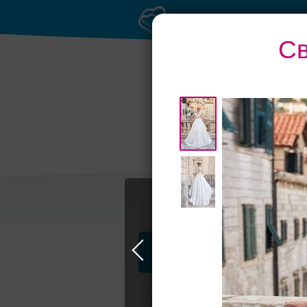
Св
Торжества за
Бан
городом
Профессионалы и услуги
Свадьба в Самаре
Свадебные плать