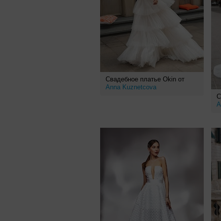
Свадебное платье Okin от
Anna Kuznetcova
С
A