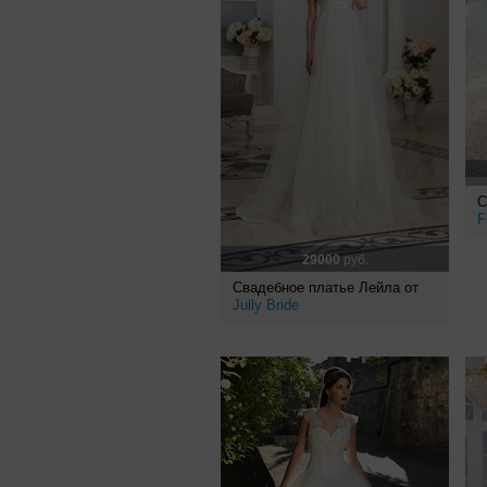
С
F
29000
руб.
Свадебное платье Лейла от
Jully Bride