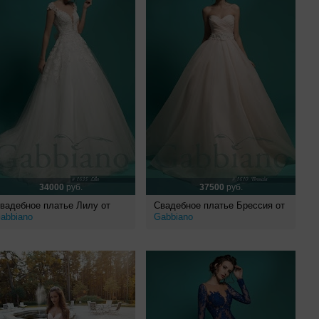
34000
руб.
37500
руб.
вадебное платье Лилу от
Свадебное платье Брессия от
abbiano
Gabbiano