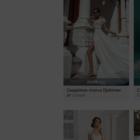
26800
руб.
Свадебное платье Djoletnew
С
от
Lezardi
G