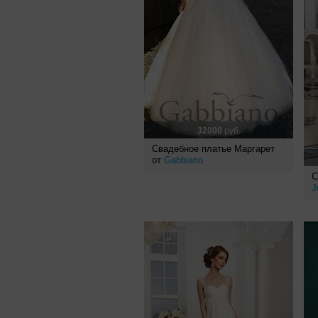
32000
руб.
Свадебное платье Маргарет
от
Gabbiano
С
J