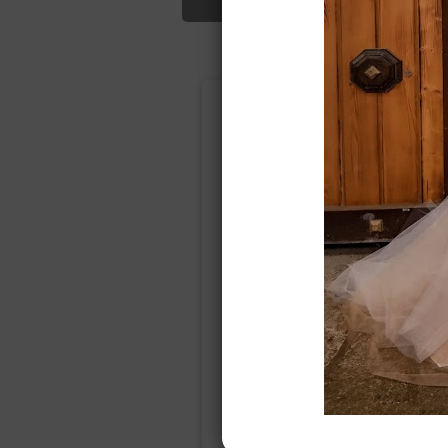
Подбор свад
Ампир
Прямое
(греческий)