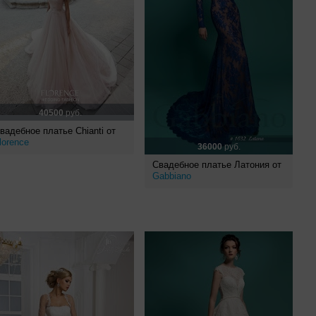
40500
руб.
вадебное платье Chianti от
lorence
36000
руб.
Свадебное платье Латония от
Gabbiano