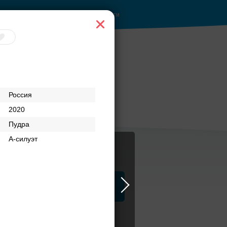
Войти
 руб.
Рестораны с
Россия
верандами
2020
Пудра
А-силуэт
ца
ЗАГСы
Атрибуты