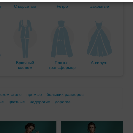
м
С корсетом
Ретро
Закрытые
Брючный
Платье-
А-силуэт
костюм
трансформер
еском стиле
прямые
больших размеров
ые
цветные
недорогие
дорогие