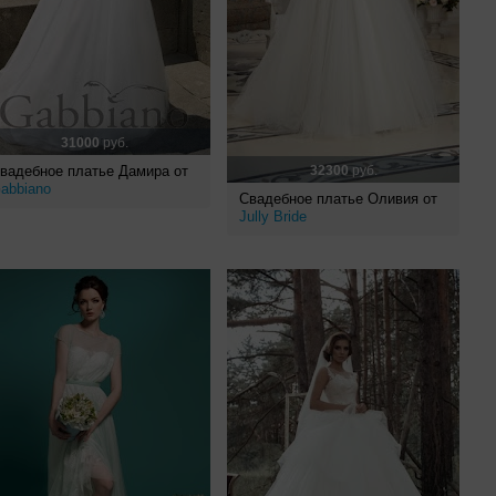
31000
руб.
вадебное платье Дамира от
32300
руб.
abbiano
Свадебное платье Оливия от
Jully Bride