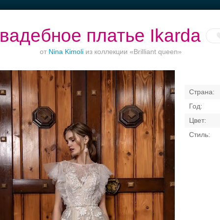
вадебное платье Ikarda
от
Nina Kimoli
из коллекции «Brilliant queen»
кетный зал при
Торжества за
Приватное
Банкет до 1500
отеле
городом
торжество в центре
Свадебные платья
Банкет
Транспорт
Коль
я