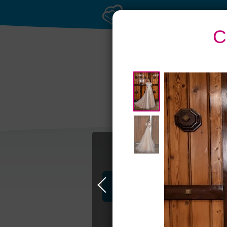
С
Банкетные залы до
Бан
50 гостей
Профессионалы и услуги
Свадьба в Самаре
Свадебные плать