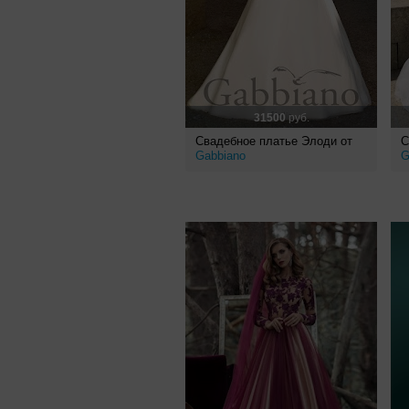
31500
руб.
Свадебное платье Элоди от
С
Gabbiano
G