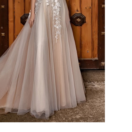
ебного платья
По стилю
Русалка
Принцесса
Бальное