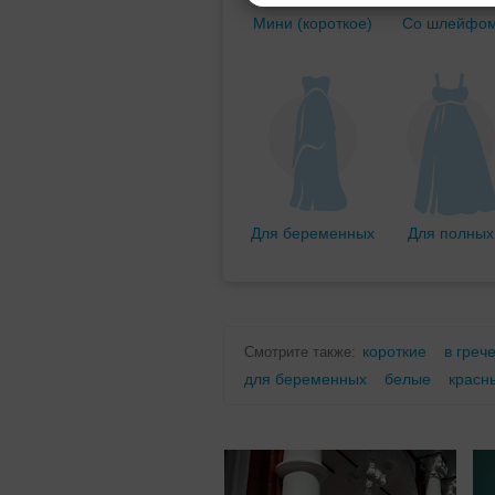
Мини (короткое)
Со шлейфо
Для беременных
Для полных
короткие
в греч
Смотрите также:
для беременных
белые
красн