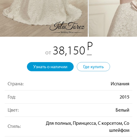
38,150
от
Узнать о наличии
Где купить
Страна:
Испания
Год:
2015
Цвет:
Белый
Для полных, Принцесса, С корсетом, Со
Стиль:
шлейфом