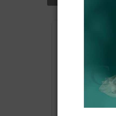
Подбор свад
Ампир
Прямое
(греческий)