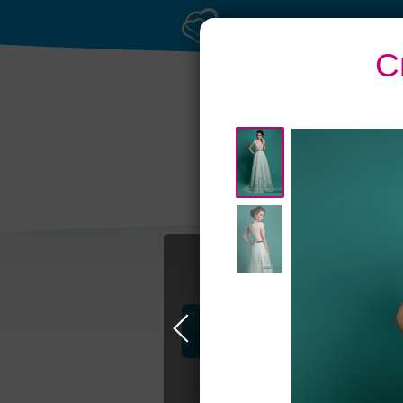
С
Банкетные залы до
Т
50 гостей
Профессионалы и услуги
Свадьба в Самаре
Свадебные плать