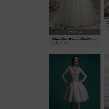
С
F
37500
руб.
Свадебное платье Мишель от
Jully Bride