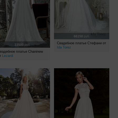
66150
руб.
Свадебное платье Стефани от
33500
руб.
Ida Torez
вадебное платье Chaninew
т
Lezardi