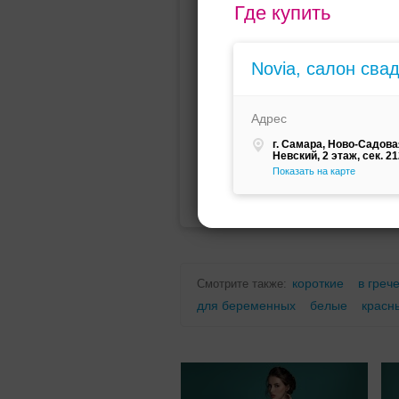
Где купить
Мини (короткое)
Со шлейфо
Novia, салон сва
Адрес
г. Самара, Ново-Садовая
Невский, 2 этаж, сек. 2
Показать на карте
Для беременных
Для полных
короткие
в греч
Смотрите также:
для беременных
белые
красн