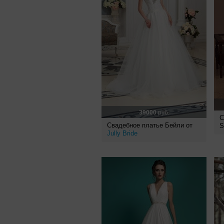
39000
руб.
С
Свадебное платье Бейли от
S
Jully Bride