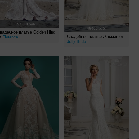
52360
руб.
45000
руб.
вадебное платье Golden Hind
Свадебное платье Жасмин от
т
Florence
Jully Bride