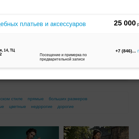
м
С корсетом
Ретро
Закрытые
25 000
дебных платьев и аксессуаров
, 14, ТЦ
+7 (846)
12
Посещение и примерка по
предварительной записи
Брючный
Платье-
А-силуэт
костюм
трансформер
еском стиле
прямые
больших размеров
ые
цветные
недорогие
дорогие