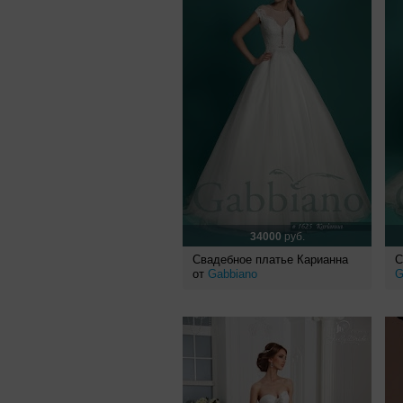
34000
руб.
Свадебное платье Карианна
С
от
Gabbiano
G