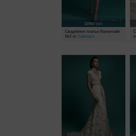
22000
руб.
Свадебное платье Валентайн
С
№3 от
Gabbiano
о