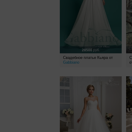
28500
руб.
Свадебное платье Кьяра от
С
Gabbiano
о