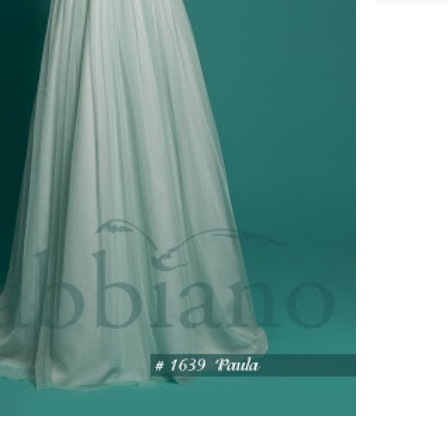
ебного платья
По стилю
Русалка
Принцесса
Бальное