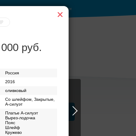
Войти
 000 руб.
 с
Приватное
и
торжество в центре
Россия
2016
оливковый
Со шлейфом, Закрытые,
А-силуэт
ца
ЗАГСы
Атрибуты
Платье А-силуэт
Вырез-лодочка
Пояс
Шлейф
Кружево