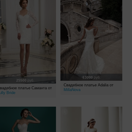
63000
руб.
25500
руб.
Свадебное платье Adalia от
вадебное платье Саманта от
MillaNova
ully Bride