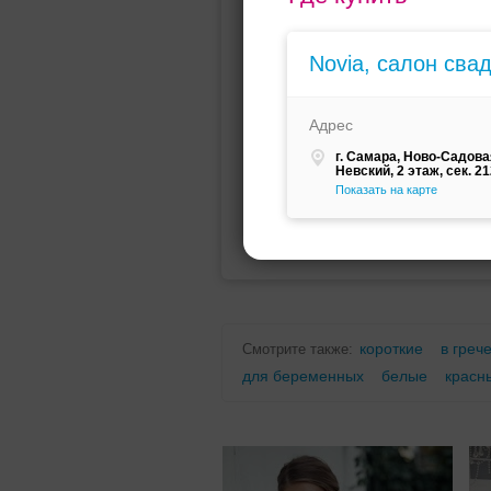
Мини (короткое)
Со шлейфо
Novia, салон сва
Адрес
г. Самара, Ново-Садовая
Невский, 2 этаж, сек. 2
Показать на карте
Для беременных
Для полных
короткие
в греч
Смотрите также:
для беременных
белые
красн