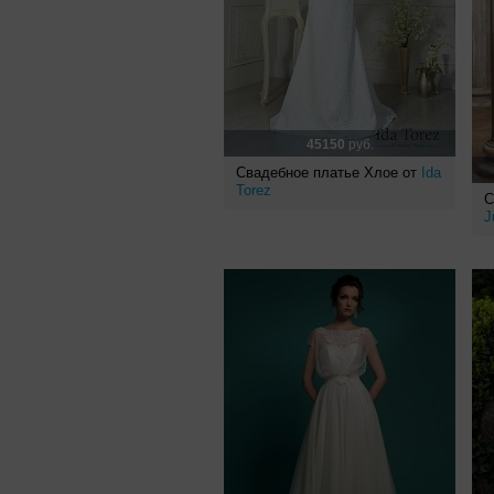
45150
руб.
Свадебное платье Хлое от
Ida
Torez
С
J