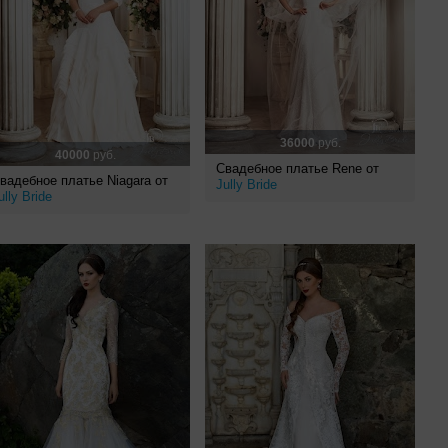
36000
руб.
40000
руб.
Свадебное платье Rene от
вадебное платье Niagara от
Jully Bride
ully Bride