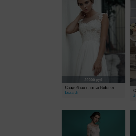
29000
руб.
Свадебное платье Betsi от
С
Lezardi
J