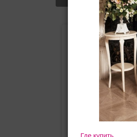
Подбор свад
Ампир
Прямое
(греческий)
Где купить