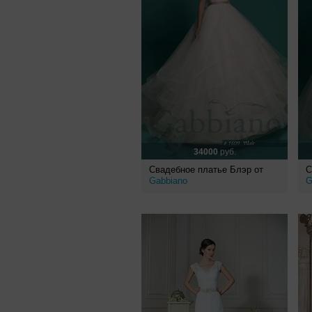
34000
руб.
Свадебное платье Блэр от
С
Gabbiano
G