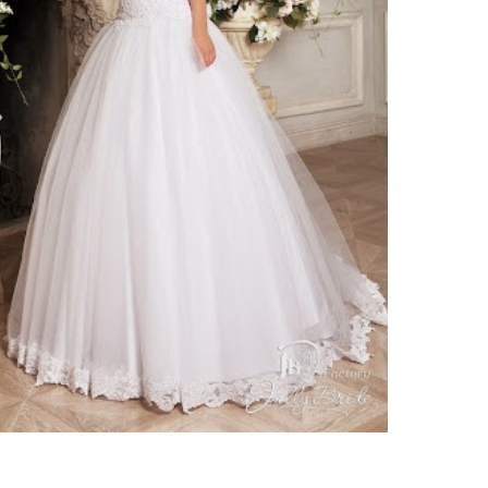
ебного платья
По стилю
Русалка
Принцесса
Бальное