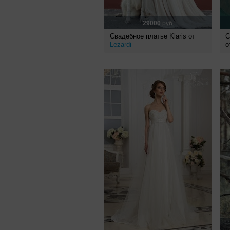
29000
руб.
Свадебное платье Klaris от
С
Lezardi
о