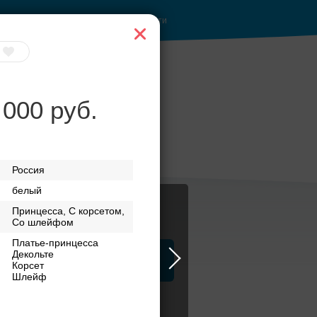
Войти
 000 руб.
за
Рестораны с
верандами
Россия
белый
Принцесса, С корсетом,
Со шлейфом
Платье-принцесса
Декольте
ца
ЗАГСы
Атрибуты
Корсет
Шлейф