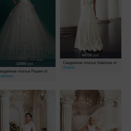
44750
руб.
Свадебное платье Adamina от
32000
руб.
Kookla
вадебное платье Рошен от
abbiano