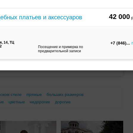
м
С корсетом
Ретро
Закрытые
42 000
дебных платьев и аксессуаров
, 14, ТЦ
+7 (846)
12
Посещение и примерка по
предварительной записи
Брючный
Платье-
А-силуэт
костюм
трансформер
еском стиле
прямые
больших размеров
ые
цветные
недорогие
дорогие