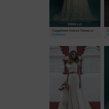
28000
руб.
Свадебное платье Гемма от
С
Gabbiano
G