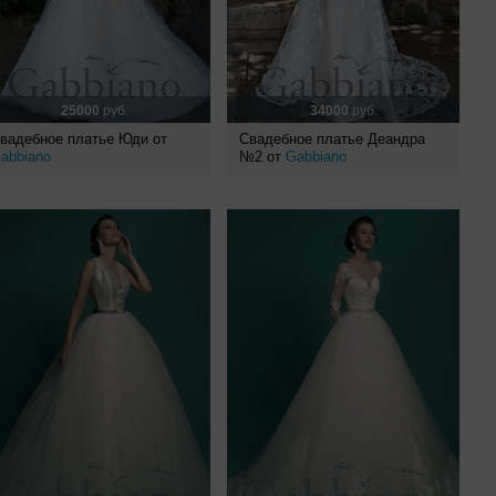
25000
руб.
34000
руб.
вадебное платье Юди от
Свадебное платье Деандра
abbiano
№2 от
Gabbiano