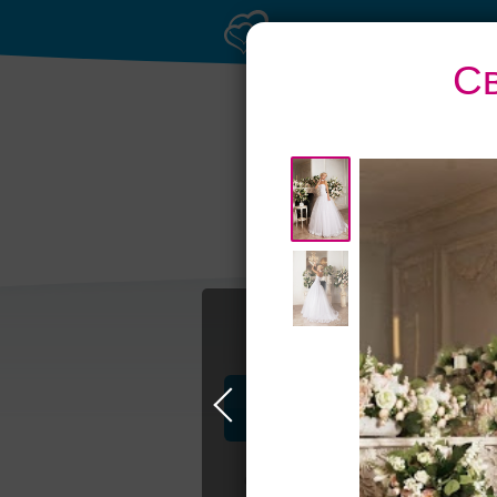
Св
Банкет до 1500 руб.
Бан
Профессионалы и услуги
Свадьба в Самаре
Свадебные плать