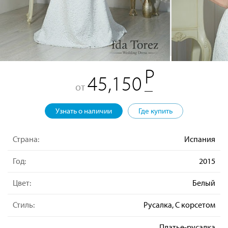
45,150
от
Узнать о наличии
Где купить
Страна:
Испания
Год:
2015
Цвет:
Белый
Стиль:
Русалка, С корсетом
Платье-русалка