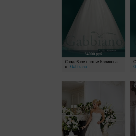
34000
руб.
Свадебное платье Карианна
С
от
Gabbiano
G