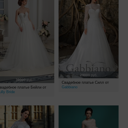
29000
руб.
39000
руб.
Свадебное платье Силл от
Gabbiano
вадебное платье Бейли от
ully Bride