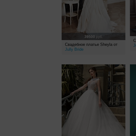
39500
руб.
С
Свадебное платье Sheyla от
J
Jully Bride