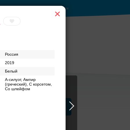
Войти
а
 при
Приватное
Россия
торжество в центре
2019
Белый
А-силуэт, Ампир
(греческий), С корсетом,
Со шлейфом
ца
ЗАГСы
Атрибуты