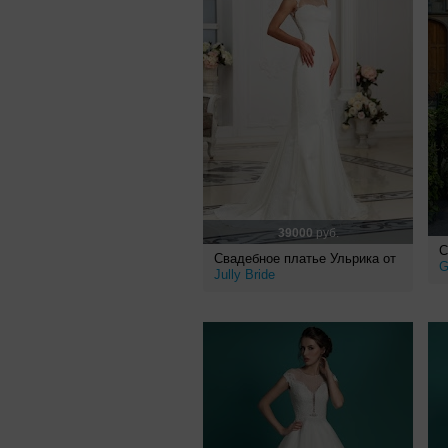
39000
руб.
С
Свадебное платье Ульрика от
G
Jully Bride