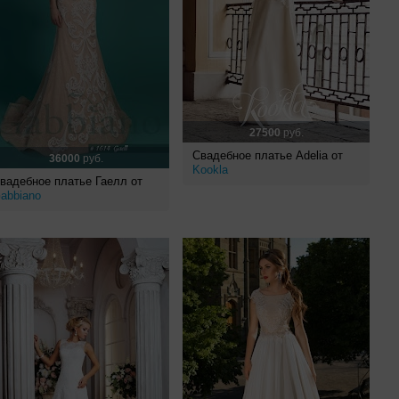
27500
руб.
Свадебное платье Adelia от
36000
руб.
Kookla
вадебное платье Гаелл от
abbiano