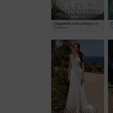
34000
руб.
Свадебное платье Бирута от
С
Gabbiano
G