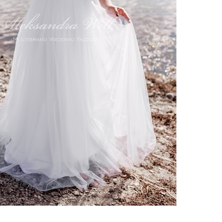
ебного платья
По стилю
Русалка
Принцесса
Бальное