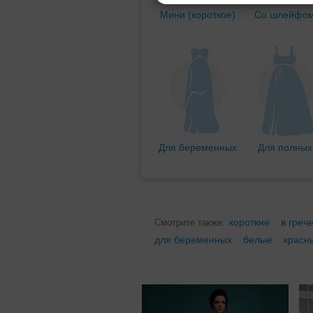
Мини (короткое)
Со шлейфо
Для беременных
Для полных
короткие
в греч
Смотрите также:
для беременных
белые
красн