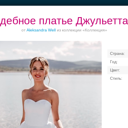
дебное платье Джульетт
от
Aleksandra Well
из коллекции «Коллекция»
естораны с
Банкетные залы до
Торжества за
Банкетный зал
верандами
50 гостей
городом
отеле
Свадебные платья
Банкет
Транспорт
Коль
я