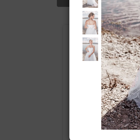
Подбор свад
Ампир
Прямое
(греческий)