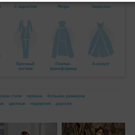
м
С корсетом
Ретро
Закрытые
Брючный
Платье-
А-силуэт
костюм
трансформер
еском стиле
прямые
больших размеров
ые
цветные
недорогие
дорогие