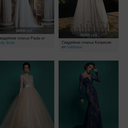
36000
руб.
30000
руб.
вадебное платье Paula от
Свадебное платье Кэприсия
ully Bride
от
Gabbiano