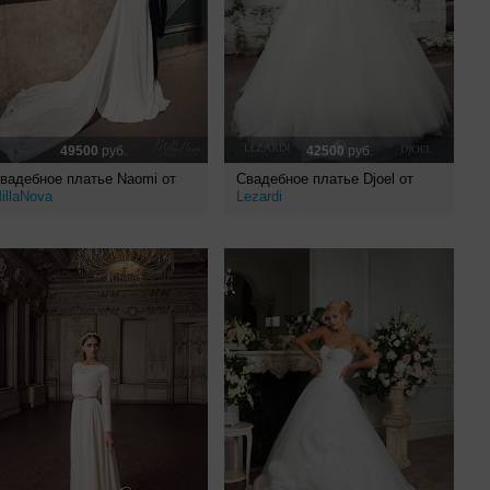
49500
руб.
42500
руб.
вадебное платье Naomi от
Свадебное платье Djoel от
illaNova
Lezardi