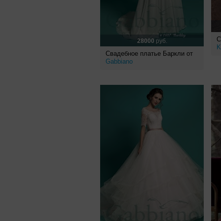
С
28000
руб.
K
Свадебное платье Баркли от
Gabbiano