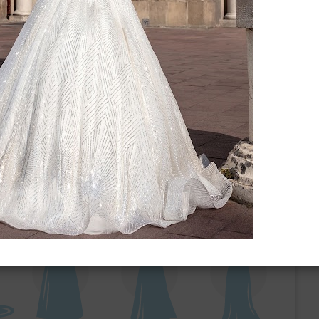
ебного платья
По стилю
Русалка
Принцесса
Бальное