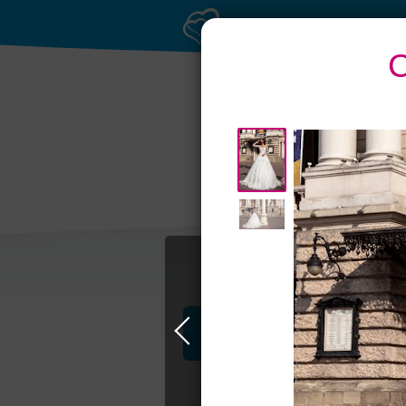
С
Торжества за
городом
торж
Профессионалы и услуги
Свадьба в Самаре
Свадебные плать