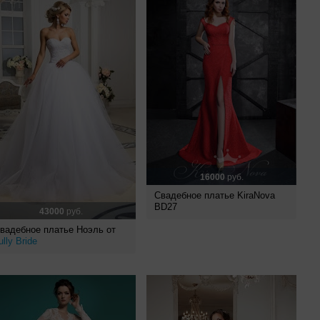
16000
руб.
Свадебное платье KiraNova
BD27
43000
руб.
вадебное платье Ноэль от
ully Bride