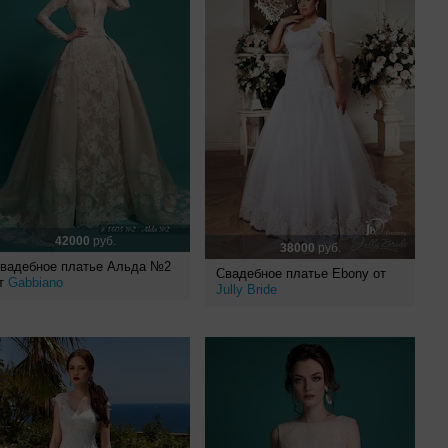
42000
руб.
38000
руб.
вадебное платье Альда №2
Свадебное платье Ebony от
т
Gabbiano
Jully Bride