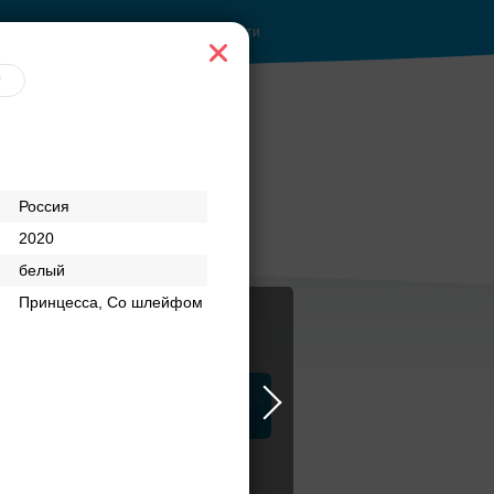
Войти
 при
Рестораны с
Россия
верандами
2020
белый
Принцесса, Со шлейфом
ца
ЗАГСы
Атрибуты