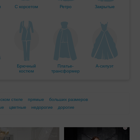
м
С корсетом
Ретро
Закрытые
Брючный
Платье-
А-силуэт
костюм
трансформер
еском стиле
прямые
больших размеров
ые
цветные
недорогие
дорогие