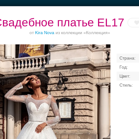
вадебное платье EL17
от
Kira Nova
из коллекции «Коллекция»
Приватное
Банкет до 1500 руб.
Банкетные залы до
Банкетный зал
ество в центре
50 гостей
отеле
Свадебные платья
Банкет
Транспорт
Коль
я