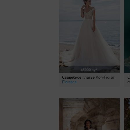
45000
руб.
Свадебное платье Kon-Tiki от
С
Florence
о