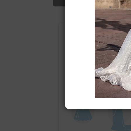
Подбор свад
Ампир
Прямое
(греческий)