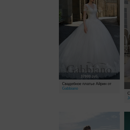
37000
руб.
Свадебное платье Айрин от
Gabbiano
С
J