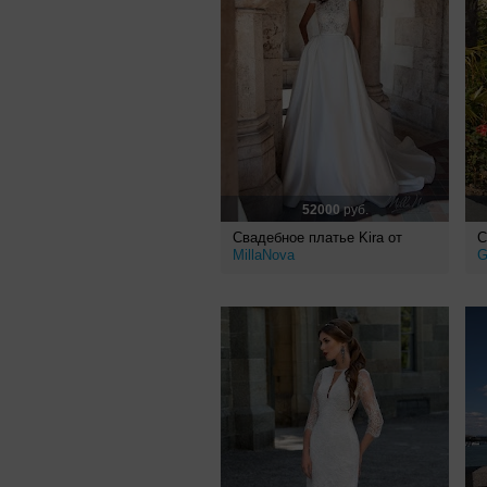
52000
руб.
Свадебное платье Kira от
С
MillaNova
G