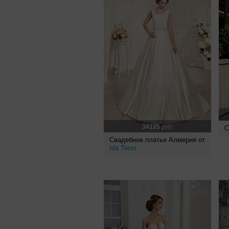
34125
руб.
С
Свадебное платье Алмерия от
Ida Torez