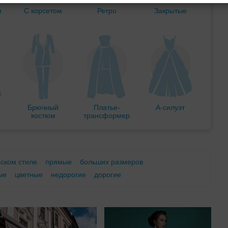
м
С корсетом
Ретро
Закрытые
Брючный
Платье-
А-силуэт
костюм
трансформер
еском стиле
прямые
больших размеров
ые
цветные
недорогие
дорогие