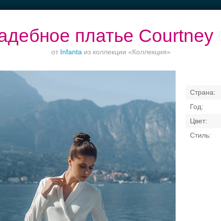
адебное платье Courtney
от
Infanta
из коллекции «Коллекция»
оржества за
Банкетные залы до
Приватное
Рестораны
городом
50 гостей
торжество в центре
верандам
Свадебные платья
Банкет
Транспорт
Коль
я