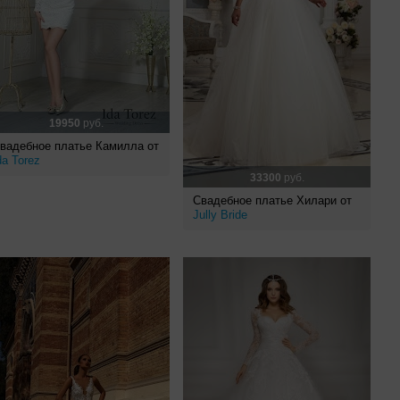
19950
руб.
вадебное платье Камилла от
da Torez
33300
руб.
Свадебное платье Хилари от
Jully Bride