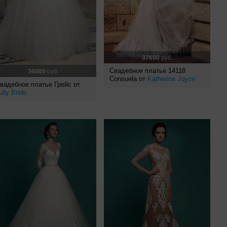
37600
руб.
Свадебное платье 14118
36000
руб.
Consuela от
Katherine Joyce
вадебное платье Грейс от
ully Bride