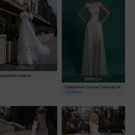
17100
руб.
вадебное платье
28000
руб.
Свадебное платье Синклар от
Gabbiano