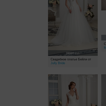
С
M
39000
руб.
Свадебное платье Бейли от
Jully Bride