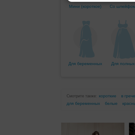
Мини (короткое)
Со шлейфо
Для беременных
Для полных
короткие
в греч
Смотрите также:
для беременных
белые
красн