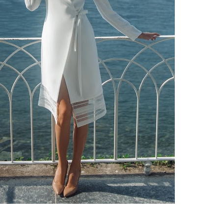
ебного платья
По стилю
Русалка
Принцесса
Бальное