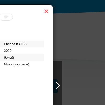
Войти
 с
Банкетный зал при
Европа и США
и
отеле
2020
белый
Мини (короткое)
ца
ЗАГСы
Атрибуты