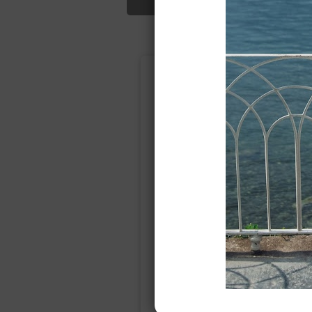
Подбор свад
Ампир
Прямое
(греческий)