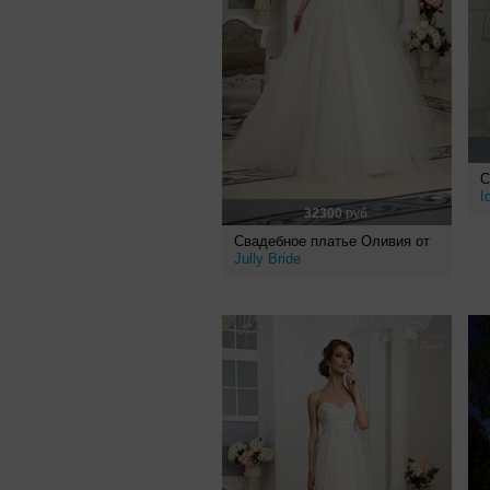
С
I
32300
руб.
Свадебное платье Оливия от
Jully Bride