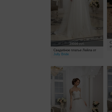
С
29000
руб.
о
Свадебное платье Лейла от
Jully Bride