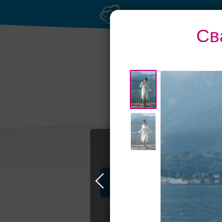
Св
Банкет до 1500 руб.
Т
Профессионалы и услуги
Свадьба в Самаре
Свадебные плать