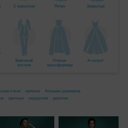
м
С корсетом
Ретро
Закрытые
Брючный
Платье-
А-силуэт
костюм
трансформер
еском стиле
прямые
больших размеров
ые
цветные
недорогие
дорогие