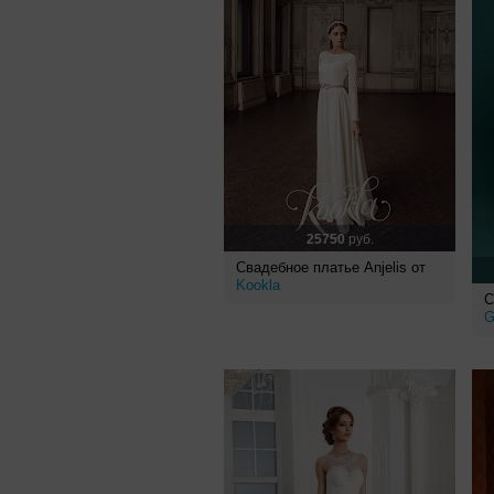
25750
руб.
Свадебное платье Anjelis от
Kookla
С
G