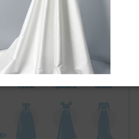
ебного платья
По стилю
Русалка
Принцесса
Бальное