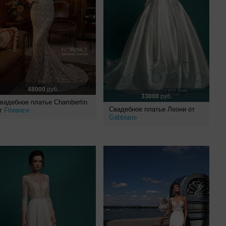
48000
руб.
33000
руб.
вадебное платье Chambertin
Свадебное платье Леони от
т
Florence
Gabbiano