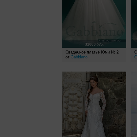
31000
руб.
Свадебное платье Юми № 2
С
от
Gabbiano
G