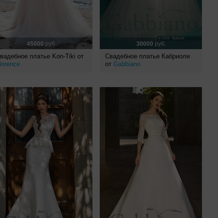
45000
руб.
30000
руб.
вадебное платье Kon-Tiki от
Свадебное платье Кабриоли
lorence
от
Gabbiano