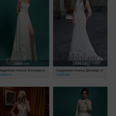
26000
руб.
33000
руб.
вадебное платье Аллегра от
Свадебное платье Джозеф от
abbiano
Gabbiano