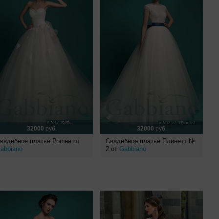
32000
руб.
32000
руб.
вадебное платье Рошен от
Свадебное платье Плинетт №
abbiano
2 от
Gabbiano