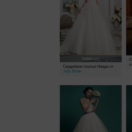
35800
руб.
С
о
Свадебное платье Наяда от
Jully Bride