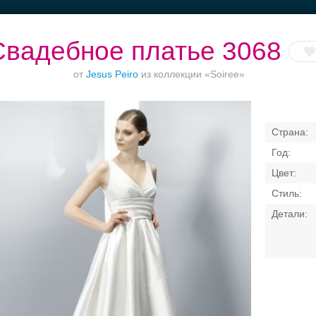
Свадебное платье 3068
от
Jesus Peiro
из коллекции «Soiree»
оржества за
Рестораны с
Банкет до 1500 руб.
Приватно
городом
верандами
торжество в ц
Свадебные платья
Банкет
Транспорт
Коль
я