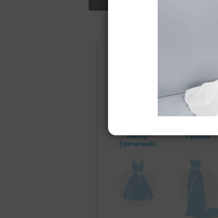
Подбор свад
Ампир
Прямое
(греческий)