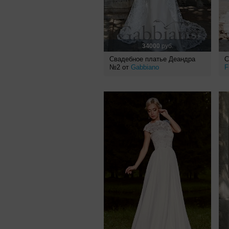
34000
руб.
Свадебное платье Деандра
С
№2 от
Gabbiano
F