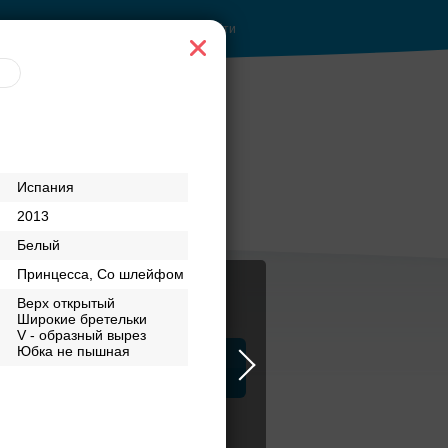
Войти
е
Банкетный зал при
Испания
ентре
отеле
2013
Белый
Принцесса, Со шлейфом
Верх открытый
Широкие бретельки
V - образный вырез
Юбка не пышная
ца
ЗАГСы
Атрибуты