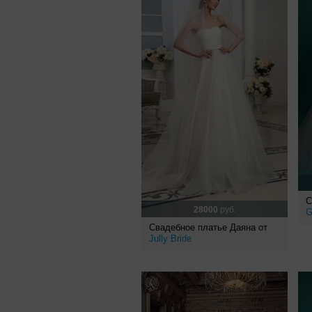
С
28000
руб.
G
Свадебное платье Даяна от
Jully Bride