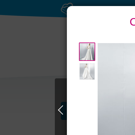
Банкетные залы до
Т
50 гостей
Профессионалы и услуги
Свадьба в Самаре
Свадебные плать