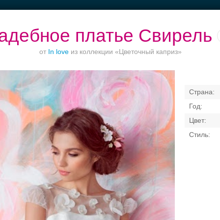
адебное платье Свирель
от
In love
из коллекции «Цветочный каприз»
ет до 1500 руб.
Торжества за
Банкетный зал при
Рестораны
городом
отеле
верандам
Свадебные платья
Банкет
Транспорт
Коль
я