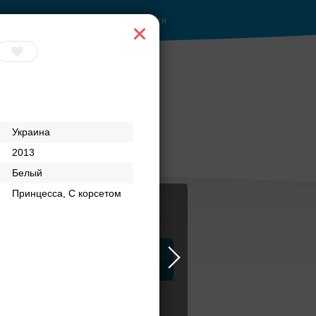
Войти
 с
Банкетные залы до
Украина
и
50 гостей
2013
Белый
Принцесса, С корсетом
ца
ЗАГСы
Атрибуты