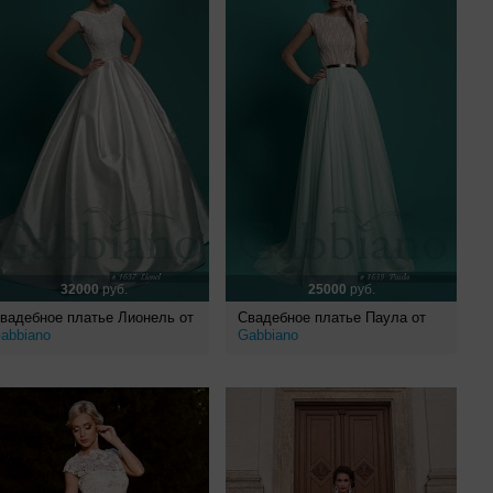
32000
руб.
25000
руб.
вадебное платье Лионель от
Свадебное платье Паула от
abbiano
Gabbiano