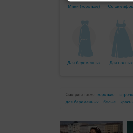
Мини (короткое)
Со шлейфо
Для беременных
Для полных
короткие
в греч
Смотрите также:
для беременных
белые
красн