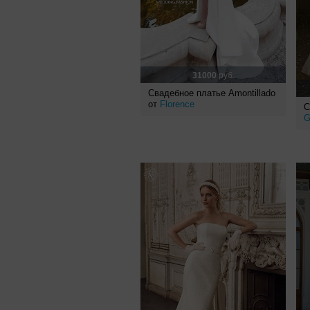
31000
руб.
Свадебное платье Amontillado
от
Florence
С
G