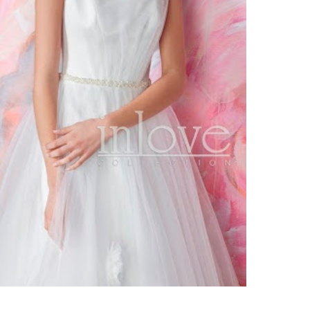
ебного платья
По стилю
Русалка
Принцесса
Бальное