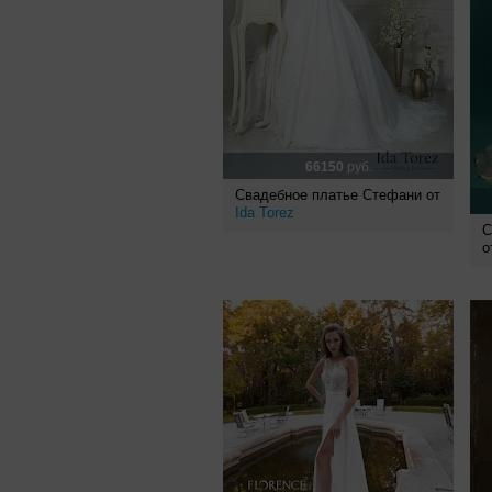
66150
руб.
Свадебное платье Стефани от
Ida Torez
С
о