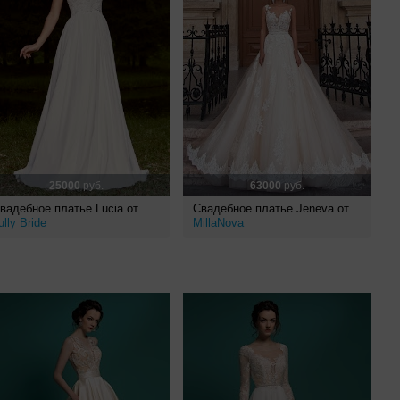
25000
руб.
63000
руб.
вадебное платье Lucia от
Свадебное платье Jeneva от
ully Bride
MillaNova