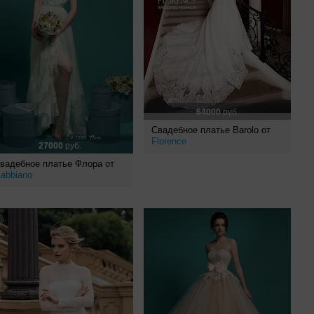
64000
руб.
Свадебное платье Barolo от
Florence
27000
руб.
вадебное платье Флора от
abbiano