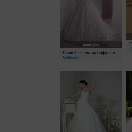
С
36000
руб.
K
Свадебное платье Баффи от
Gabbiano