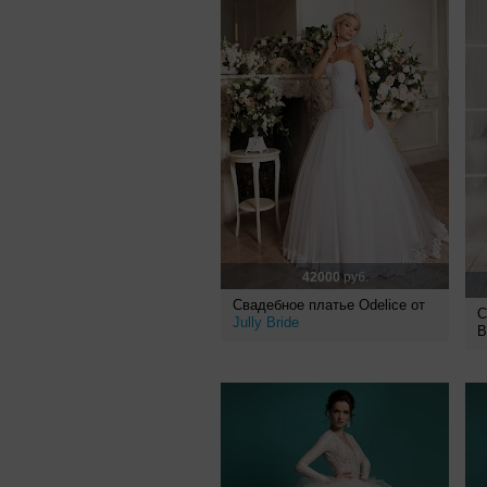
42000
руб.
Свадебное платье Odelice от
С
Jully Bride
B