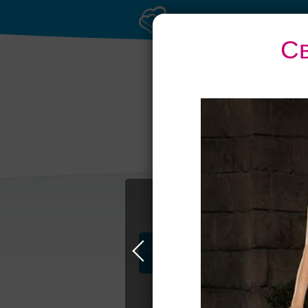
Св
Банкет до 1500 руб.
Т
Профессионалы и услуги
Свадьба в Самаре
Свадебные плать