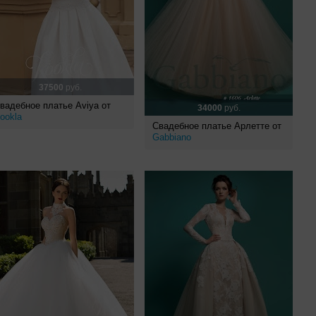
37500
руб.
вадебное платье Aviya от
34000
руб.
ookla
Свадебное платье Арлетте от
Gabbiano