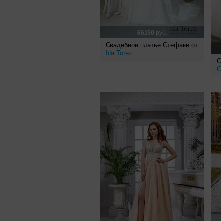
66150
руб.
Свадебное платье Стефани от
Ida Torez
С
G