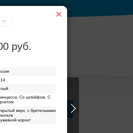
Войти
00 руб.
е
Банкетные залы до
ентре
50 гостей
оссия
014
елый
ринцесса, Со шлейфом, С
орсетом
ца
ЗАГСы
Атрибуты
крытый верх, с бретельками
кольте
ужевной корсет