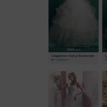
35000
руб.
Свадебное платье Валентайн
С
от
Gabbiano
G