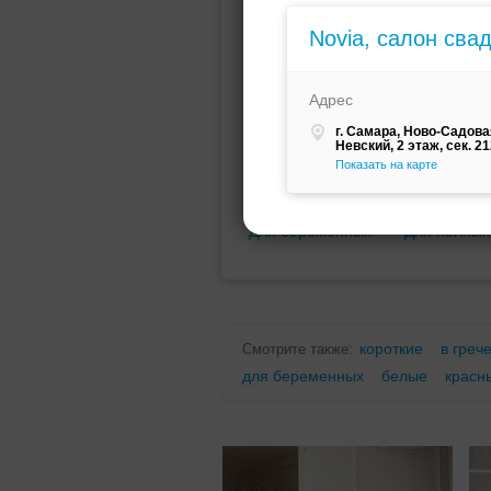
Мини (короткое)
Со шлейфо
Novia, салон сва
Адрес
г. Самара, Ново-Садовая
Невский, 2 этаж, сек. 2
Показать на карте
Для беременных
Для полных
короткие
в греч
Смотрите также:
для беременных
белые
красн