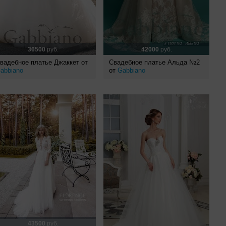
36500
руб.
42000
руб.
вадебное платье Джаккет от
Свадебное платье Альда №2
abbiano
от
Gabbiano
43500
руб.