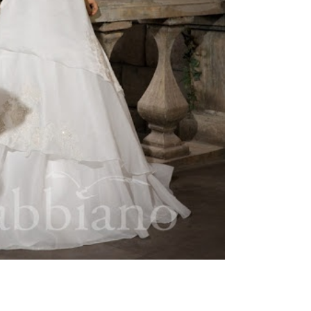
ебного платья
По стилю
Русалка
Принцесса
Бальное