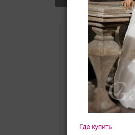
Подбор свад
Ампир
Прямое
(греческий)
Где купить