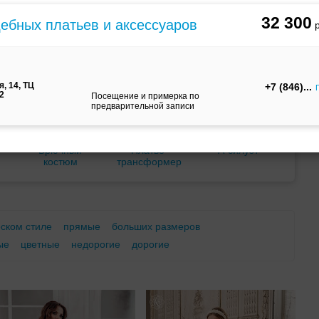
м
С корсетом
Ретро
Закрытые
32 300
дебных платьев и аксессуаров
, 14, ТЦ
+7 (846)
12
Посещение и примерка по
предварительной записи
Брючный
Платье-
А-силуэт
костюм
трансформер
еском стиле
прямые
больших размеров
ые
цветные
недорогие
дорогие