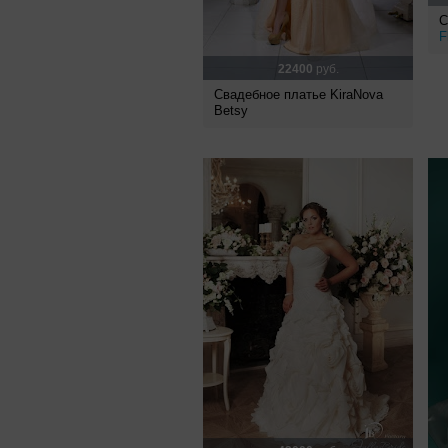
С
F
22400
руб.
Свадебное платье KiraNova
Betsy