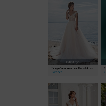
45000
руб.
Свадебное платье Kon-Tiki от
С
Florence
G