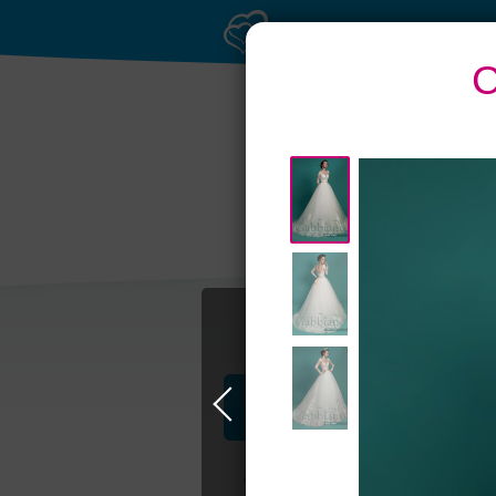
С
Приватное
Бан
торжество в центре
Профессионалы и услуги
Свадьба в Самаре
Свадебные плать