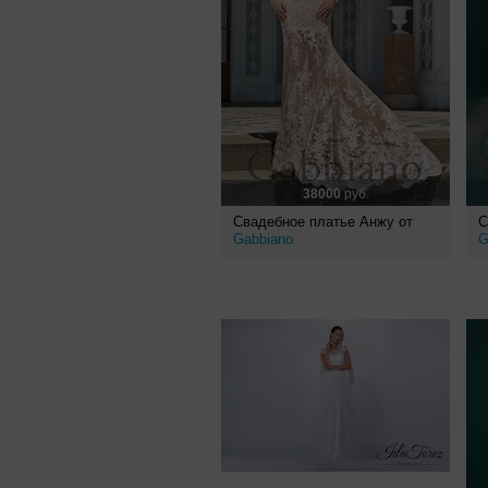
38000
руб.
Свадебное платье Анжу от
С
Gabbiano
G