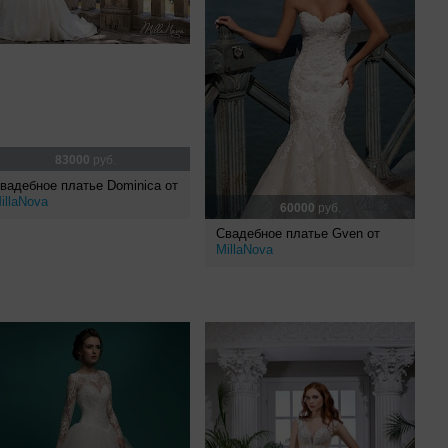
83000
руб.
вадебное платье Dominica от
illaNova
60000
руб.
Свадебное платье Gven от
MillaNova