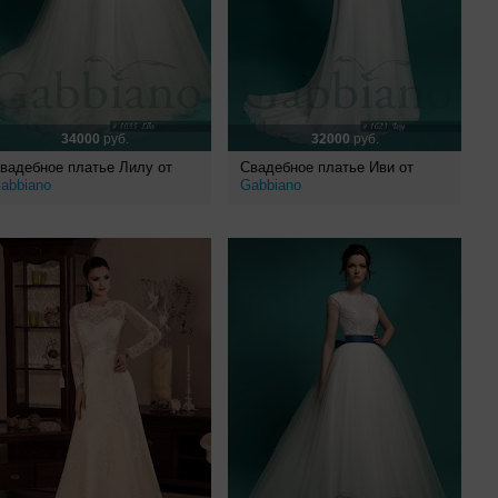
34000
руб.
32000
руб.
вадебное платье Лилу от
Свадебное платье Иви от
abbiano
Gabbiano