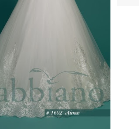
ебного платья
По стилю
Русалка
Принцесса
Бальное