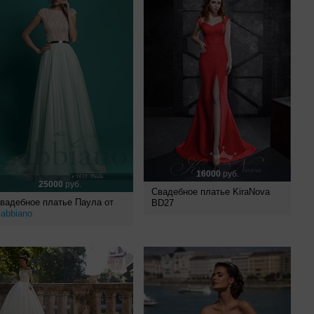
16000
руб.
25000
руб.
Свадебное платье KiraNova
вадебное платье Паула от
BD27
abbiano