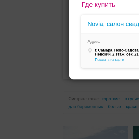
Где купить
Мини (короткое)
Со шлейфо
Novia, салон сва
Адрес
г. Самара, Ново-Садовая
Невский, 2 этаж, сек. 2
Показать на карте
Для беременных
Для полных
короткие
в греч
Смотрите также:
для беременных
белые
красн