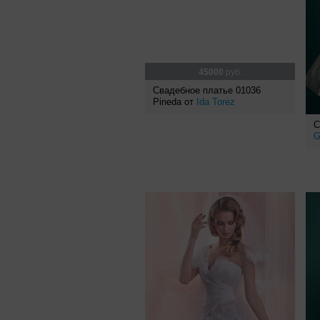
45000
руб.
Свадебное платье 01036
Pineda от
Ida Torez
С
G