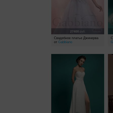
27400
руб.
Свадебное платье Джинерва
С
от
Gabbiano
G