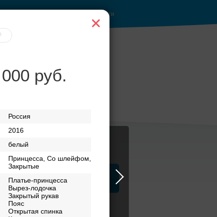
Войти
 000 руб.
 при
Рестораны с
верандами
Россия
2016
белый
Принцесса, Со шлейфом,
Закрытые
ца
ЗАГСы
Атрибуты
Платье-принцесса
Вырез-лодочка
Закрытый рукав
Пояс
Открытая спинка