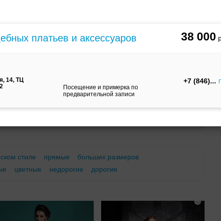
м
С корсетом
Ретро
Закрытые
38 000
дебных платьев и аксессуаров
, 14, ТЦ
+7 (846)
12
Посещение и примерка по
предварительной записи
Брючный
Платье-
А-силуэт
костюм
трансформер
еском стиле
прямые
больших размеров
ые
цветные
недорогие
дорогие