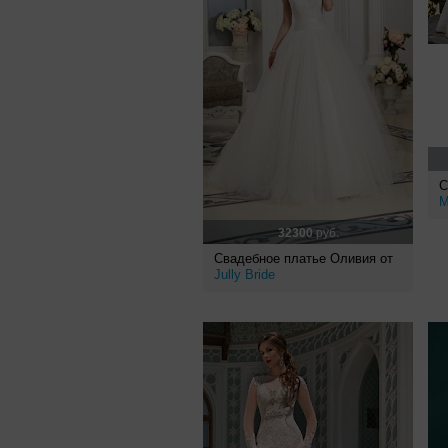
С
M
32300
руб.
Свадебное платье Оливия от
Jully Bride