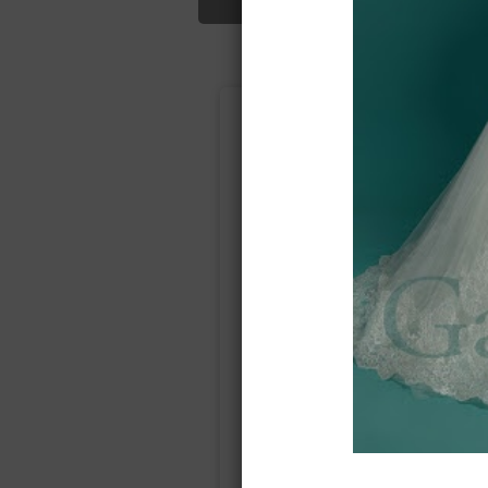
Подбор свад
Ампир
Прямое
(греческий)