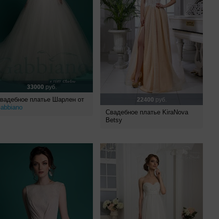
33000
руб.
вадебное платье Шарлен от
22400
руб.
abbiano
Свадебное платье KiraNova
Betsy