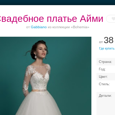
вадебное платье Айми
от
Gabbiano
из коллекции «Bohemia»
38
от
кетные залы до
Торжества за
Банкет до 1500 руб.
Банкетный зал
Где купить
50 гостей
городом
отеле
Свадебные платья
Банкет
Транспорт
Коль
я