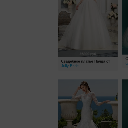
35800
руб.
С
Свадебное платье Наяда от
G
Jully Bride