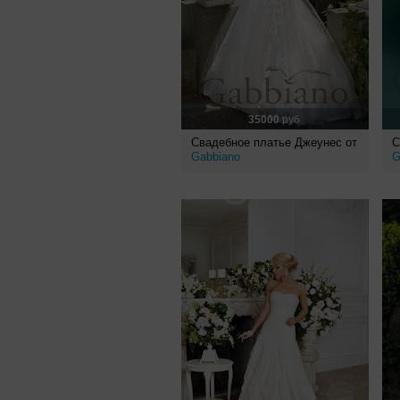
35000
руб.
Свадебное платье Джеунес от
С
Gabbiano
G