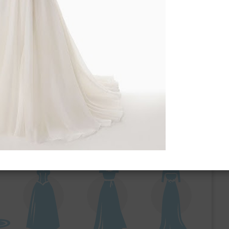
ебного платья
По стилю
Русалка
Принцесса
Бальное