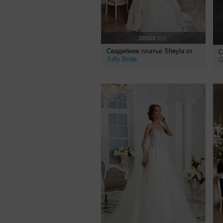
39500
руб.
Свадебное платье Sheyla от
С
Jully Bride
G