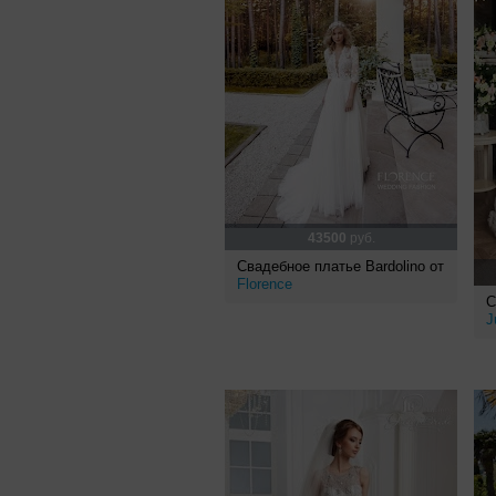
43500
руб.
Свадебное платье Bardolino от
Florence
С
J