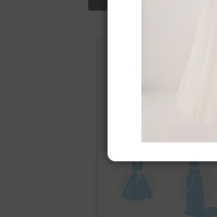
Подбор свад
Ампир
Прямое
(греческий)