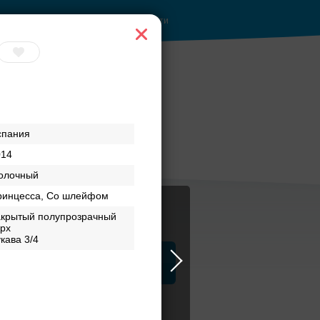
Войти
 с
Банкетные залы до
спания
и
50 гостей
014
олочный
ринцесса, Со шлейфом
акрытый полупрозрачный
рх
кава 3/4
ца
ЗАГСы
Атрибуты