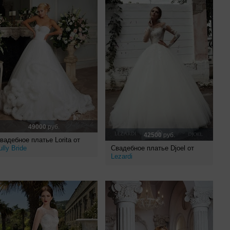
49000
руб.
42500
руб.
вадебное платье Lorita от
ully Bride
Свадебное платье Djoel от
Lezardi