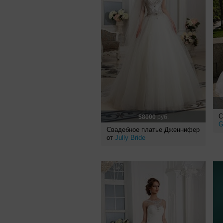
С
58000
руб.
G
Свадебное платье Дженнифер
от
Jully Bride