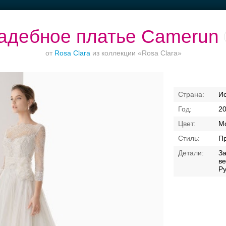
адебное платье Camerun
от
Rosa Clara
из коллекции «Rosa Clara»
ет до 1500 руб.
Банкетный зал при
Приватное
Рестораны
И
отеле
торжество в центре
верандам
2
М
П
З
ве
Ру
Свадебные платья
Банкет
Транспорт
Коль
я