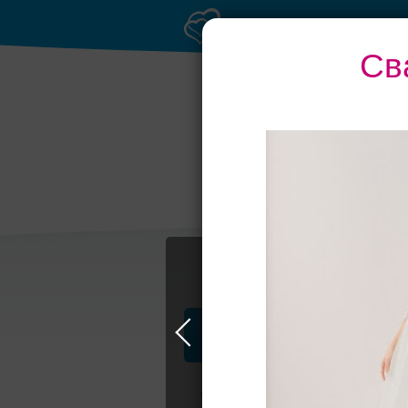
Св
Торжества за
Банк
городом
Профессионалы и услуги
Свадьба в Самаре
Свадебные плать