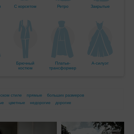
м
С корсетом
Ретро
Закрытые
Брючный
Платье-
А-силуэт
костюм
трансформер
еском стиле
прямые
больших размеров
ые
цветные
недорогие
дорогие