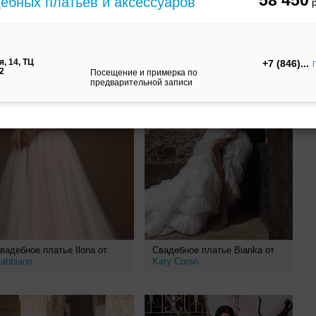
58 450
дебных платьев и аксессуаров
, 14, ТЦ
+7 (846)
12
Посещение и примерка по
предварительной записи
вадебное платье Ilona от
Свадебное платье Bianka от
abbiano
Katy Corso