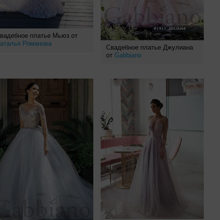
вадебное платье Мьюз от
аталья Романова
Свадебное платье Джулиана
от
Gabbiano