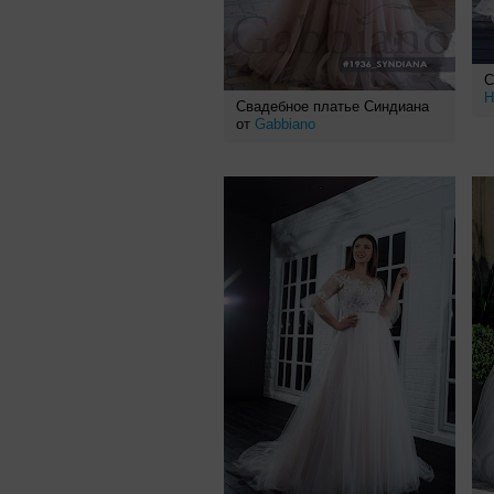
С
Н
Свадебное платье Синдиана
от
Gabbiano