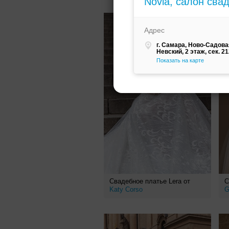
Novia, салон сва
Адрес
г. Самара, Ново-Садовая
Невский, 2 этаж, сек. 2
Показать на карте
Свадебное платье Lera от
С
Katy Corso
G