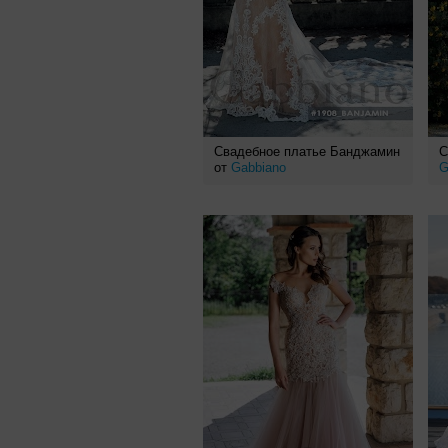
Свадебное платье Банджамин
С
от
Gabbiano
G