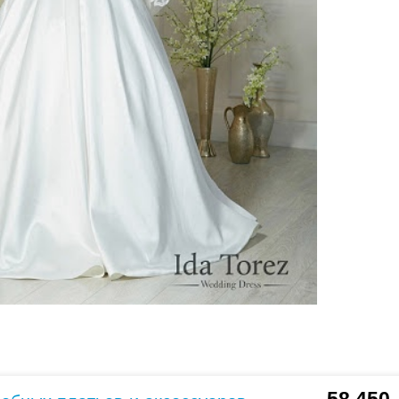
ено 144 платья
вадебное платье Britni от
Свадебное платье Agata от
aty Corso
Katy Corso