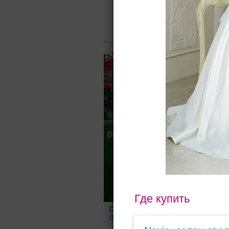
Для Вас найд
Где купить
Свадебное платье Анелия от
С
Belfaso
K