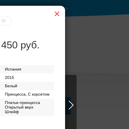
Войти
 450 руб.
е
Торжества за
ентре
городом
Испания
2015
Белый
Принцесса, С корсетом
Платье-принцесса
ца
ЗАГСы
Атрибуты
Открытый верх
Шлейф