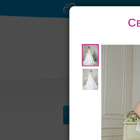
С
Банкетный зал при
Р
отеле
Профессионалы и услуги
Свадьба в Самаре
Свадебные плать