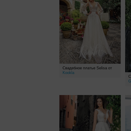
Свадебное платье Selisa от
Kookla
С
G