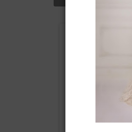
Подбор свад
Ампир
Прямое
(греческий)