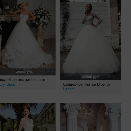
49000
руб.
42500
руб.
вадебное платье Lorita от
ully Bride
Свадебное платье Djoel от
Lezardi