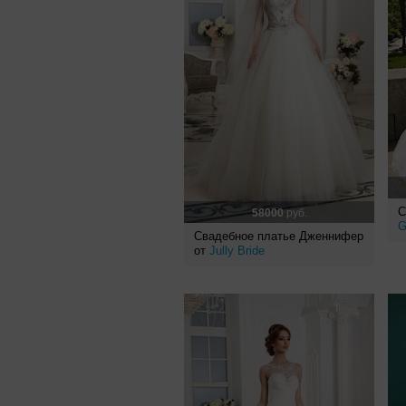
С
58000
руб.
G
Свадебное платье Дженнифер
от
Jully Bride