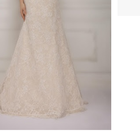
ебного платья
По стилю
Русалка
Принцесса
Бальное