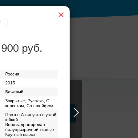
Войти
 900 руб.
за
Банкет до 1500 руб.
Россия
2015
Бежевый
Закрытые, Русалка, С
корсетом, Со шлейфом
ца
ЗАГСы
Атрибуты
Платье А-силуэта с узкой
юбкой
Верх задрапирован
полупрозрачной тканью
Круглый вырез