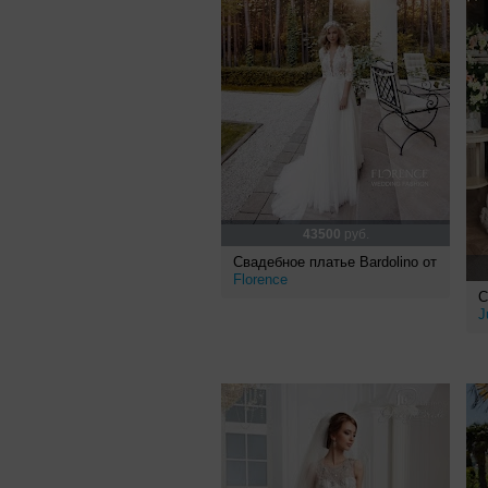
43500
руб.
Свадебное платье Bardolino от
Florence
С
J