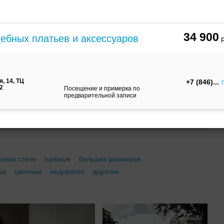
м
С корсетом
Ретро
Закрытые
34 900
дебных платьев и аксессуаров
, 14, ТЦ
+7 (846)
12
Посещение и примерка по
предварительной записи
Брючный
Платье-
А-силуэт
костюм
трансформер
еском стиле
прямые
больших размеров
ые
цветные
недорогие
дорогие