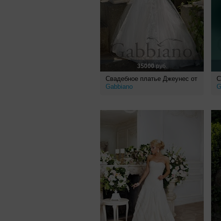
35000
руб.
Свадебное платье Джеунес от
С
Gabbiano
G