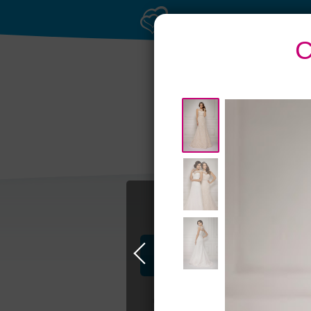
С
Приватное
Бан
торжество в центре
Профессионалы и услуги
Свадьба в Самаре
Свадебные плать