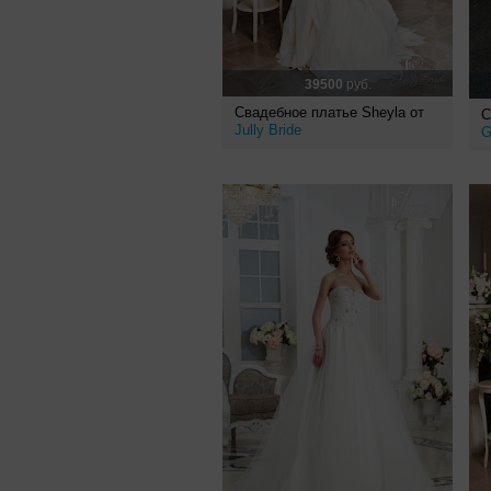
39500
руб.
Свадебное платье Sheyla от
С
Jully Bride
G