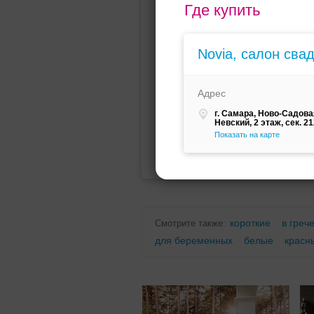
Где купить
Мини (короткое)
Со шлейфо
Novia, салон сва
Адрес
г. Самара, Ново-Садовая
Невский, 2 этаж, сек. 2
Показать на карте
Для беременных
Для полных
короткие
в греч
Смотрите также:
для беременных
белые
красн