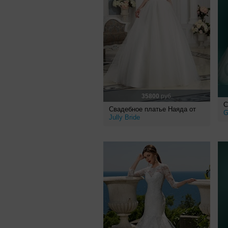
35800
руб.
С
Свадебное платье Наяда от
G
Jully Bride