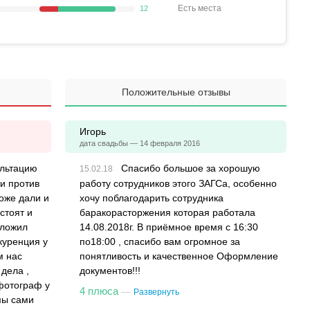
Есть места
12
Положительные отзывы
Игорь
дата свадьбы — 14 февраля 2016
ультацию
Спасибо большое за хорошую
ли против
работу сотрудников этого ЗАГСа, особенно
оже дали и
хочу поблагодарить сотрудника
стоят и
баракорасторжения которая работала
дложил
14.08.2018г. В приёмное время с 16:30
куренция у
по18:00 , спасибо вам огромное за
м нас
понятливость и качественное Оформление
дела ,
документов!!!
фотограф у
4 плюса
—
Развернуть
мы сами