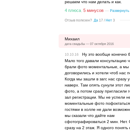
решаем что нам делать и как.
4 плюса
5 минусов
,
—
Развернуть
Отзыв полезен?
Да
17
/
Нет
3
Михаил
дата свадьбы — 07 октября 2016
Ну это вообще конечно 
Мало того давали консультацию ч
брали фото моментальные, а мы
договорились и хотели чтоб нас 
Когда мы зашли в загс нас сразу 
наверх. Там опять сунули этот ли
фото, а потом сразу пригласили г
зал регистрации. Мы не успели не
моментальные фото пофоктаться.
гостями в холле не дали возможн
мы сказали что дайте нам
сфотографироваться 2 мин. Нет. 
сразу на 2 этаж. Я одного понять 