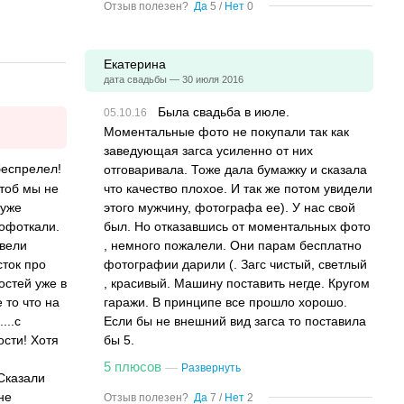
Отзыв полезен?
Да
5
/
Нет
0
Екатерина
дата свадьбы — 30 июля 2016
Была свадьба в июле.
Моментальные фото не покупали так как
заведующая загса усиленно от них
беспрелел!
отговаривала. Тоже дала бумажку и сказала
тоб мы не
что качество плохое. И так же потом увидели
 уже
этого мужчину, фотографа ее). У нас свой
пофоткали.
был. Но отказавшись от моментальных фото
увели
, немного пожалели. Они парам бесплатно
сток про
фотографии дарили (. Загс чистый, светлый
остей уже в
, красивый. Машину поставить негде. Кругом
 то что на
гаражи. В принципе все прошло хорошо.
...с
Если бы не внешний вид загса то поставила
ости! Хотя
бы 5.
5 плюсов
—
Развернуть
Сказали
не
Отзыв полезен?
Да
7
/
Нет
2