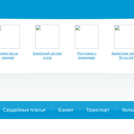
оржества за
Банкетный зал при
Рестораны с
Банкетные зал
городом
отеле
верандами
50 гостей
Свадебные платья
Банкет
Транспорт
Коль