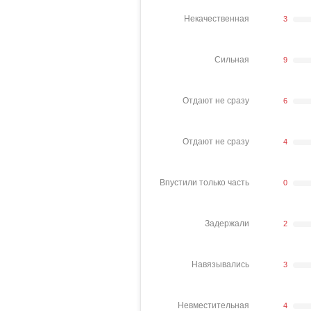
Некачественная
3
Сильная
9
Отдают не сразу
6
Отдают не сразу
4
Впустили только часть
0
Задержали
2
Навязывались
3
Невместительная
4