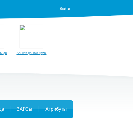
Войти
ы до
Банкет до 1500 руб.
ца
ЗАГСы
Атрибуты