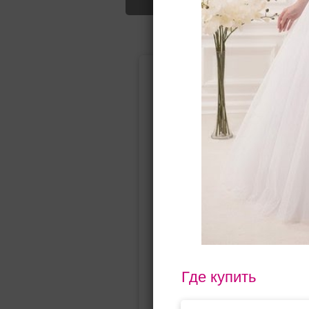
Подбор свад
Ампир
Прямое
(греческий)
Где купить