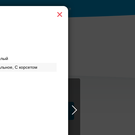
Войти
за
Банкет до 1500 руб.
елый
льное, С корсетом
ца
ЗАГСы
Атрибуты