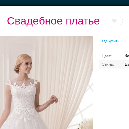
Свадебное платье
Где купить
естораны с
Банкетные залы до
Банкетный зал при
Торжества 
верандами
50 гостей
отеле
городом
б
Ба
Свадебные платья
Банкет
Транспорт
Коль
я