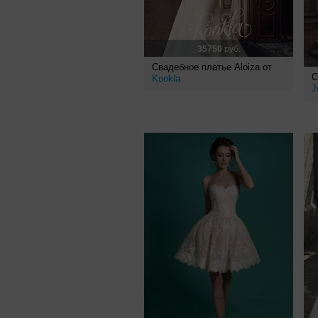
35750
руб.
Свадебное платье Aloiza от
С
Kookla
J