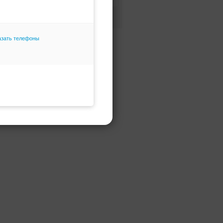
Фасон и силуэт
Только избранное
азать телефоны