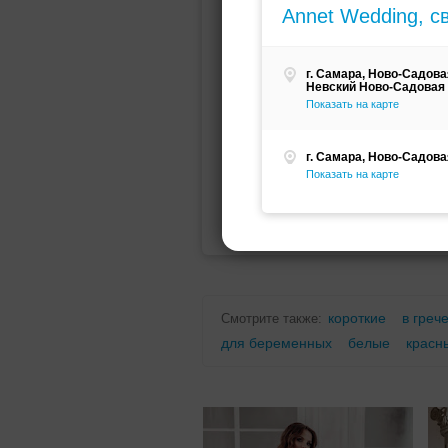
Annet Wedding, с
Мини (короткое)
Со шлейфо
г. Самара, Ново-Садова
Невский Ново-Садовая 
Показать на карте
г. Самара, Ново-Садова
Показать на карте
Для беременных
Для полных
короткие
в греч
Смотрите также:
для беременных
белые
красн