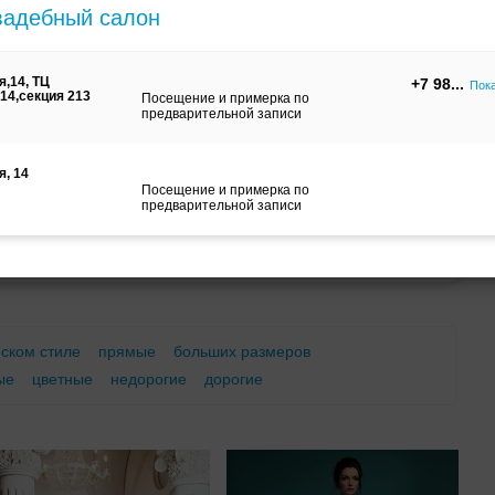
вадебный салон
м
С корсетом
Ретро
Закрытые
я,14, ТЦ
+7 98
Пок
14,секция 213
Посещение и примерка по
предварительной записи
я, 14
Посещение и примерка по
предварительной записи
Брючный
Платье-
А-силуэт
костюм
трансформер
еском стиле
прямые
больших размеров
ые
цветные
недорогие
дорогие