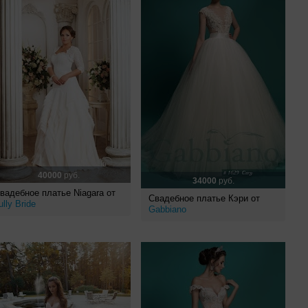
40000
руб.
34000
руб.
вадебное платье Niagara от
Свадебное платье Кэри от
ully Bride
Gabbiano