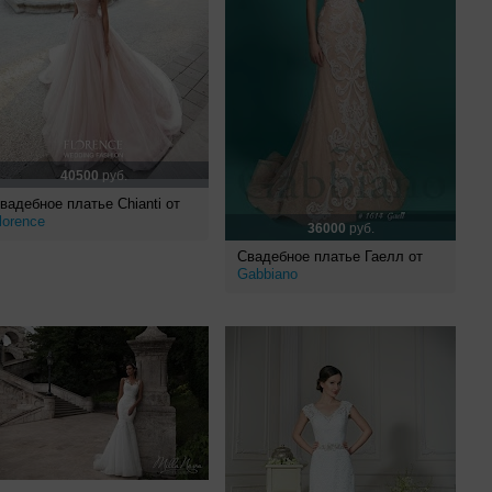
40500
руб.
вадебное платье Chianti от
lorence
36000
руб.
Свадебное платье Гаелл от
Gabbiano