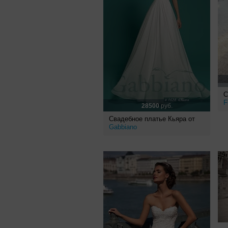
С
F
28500
руб.
Свадебное платье Кьяра от
Gabbiano