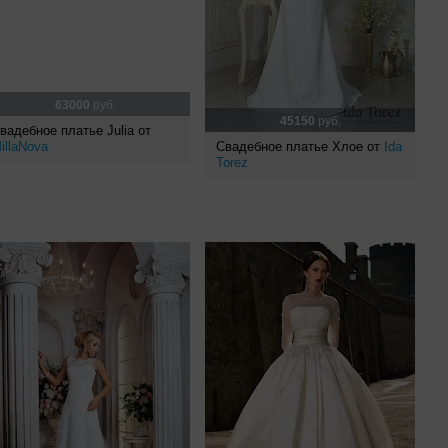
63000
руб.
45150
руб.
вадебное платье Julia от
illaNova
Свадебное платье Хлое от
Ida
Torez