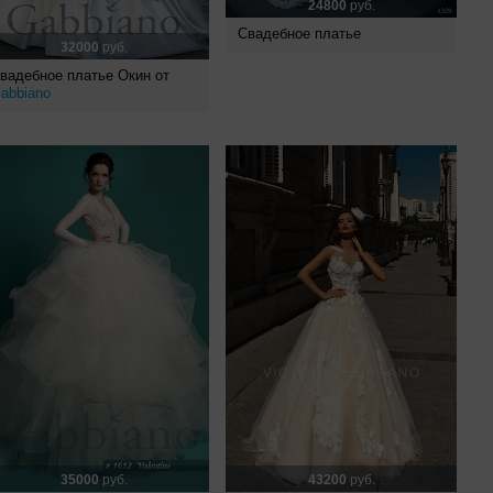
24800
руб.
Свадебное платье
32000
руб.
вадебное платье Окин от
abbiano
35000
руб.
43200
руб.