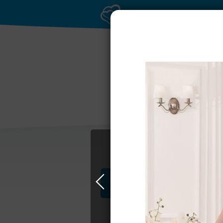
Приватное
Р
торжество в центре
Профессионалы и услуги
Свадьба в Самаре
Свадебные плать