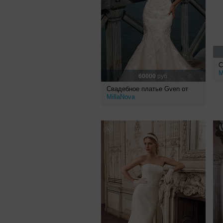
С
M
60000
руб.
Свадебное платье Gven от
MillaNova