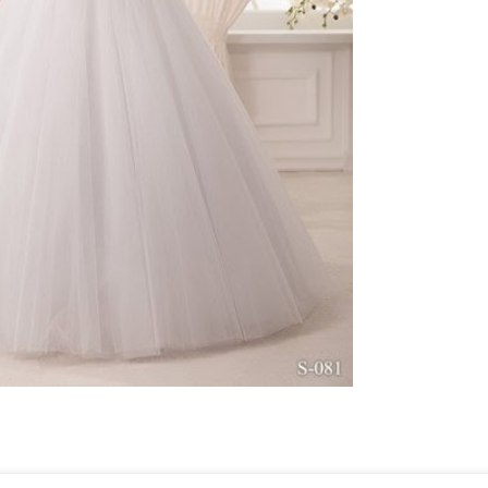
ебного платья
По стилю
Русалка
Принцесса
Бальное