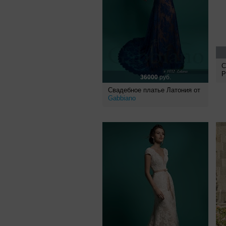
С
P
36000
руб.
Свадебное платье Латония от
Gabbiano