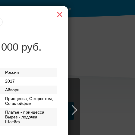
Войти
 000 руб.
 при
Рестораны с
верандами
Россия
2017
Айвори
Принцесса, С корсетом,
Со шлейфом
ца
ЗАГСы
Атрибуты
Платье - принцесса
Вырез - лодочка
Шлейф