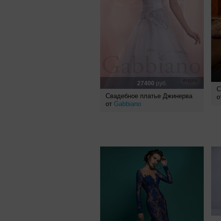
27400
руб.
С
Свадебное платье Джинерва
о
от
Gabbiano