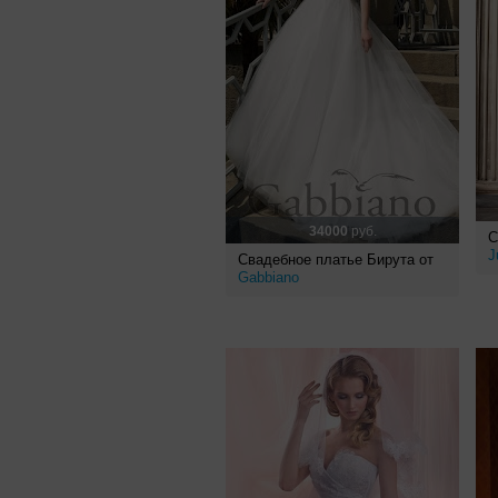
34000
руб.
С
J
Свадебное платье Бирута от
Gabbiano