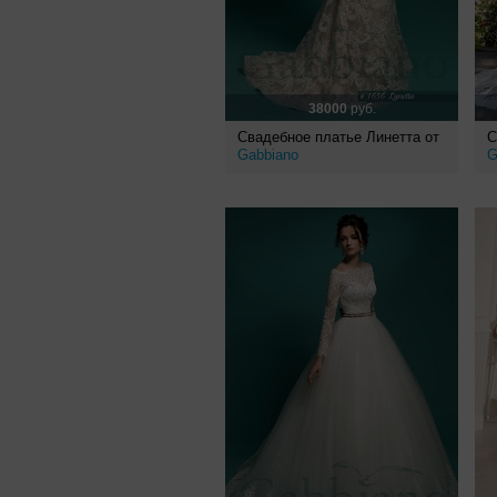
38000
руб.
Свадебное платье Линетта от
С
Gabbiano
G