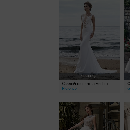
40500
руб.
Свадебное платье Ariel от
С
Florence
G