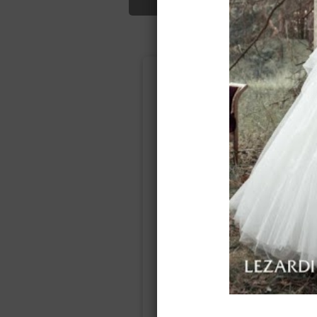
Подбор свад
Ампир
Прямое
(греческий)