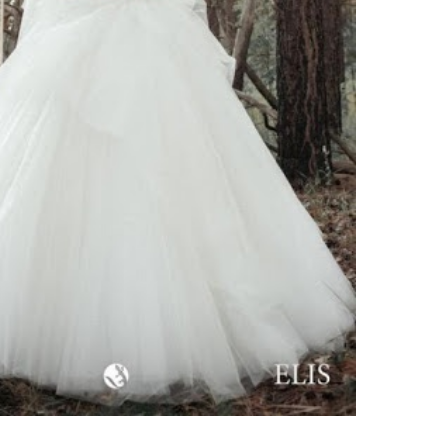
ебного платья
По стилю
Русалка
Принцесса
Бальное