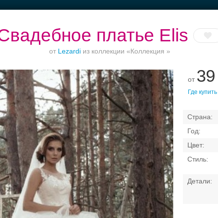
Свадебное платье Elis
от
Lezardi
из коллекции «Коллекция »
39
от
ет до 1500 руб.
Приватное
Торжества за
Банкетный зал
Где купить
торжество в центре
городом
отеле
Свадебные платья
Банкет
Транспорт
Коль
я