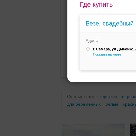
Где купить
Мини (короткое)
Со шлейфо
Безе, свадебный
Адрес
г. Самара, ул Дыбенко, 2
Показать на карте
Для беременных
Для полных
короткие
в греч
Смотрите также:
для беременных
белые
красн