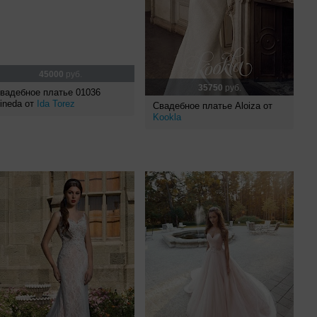
45000
руб.
35750
руб.
вадебное платье 01036
ineda от
Ida Torez
Свадебное платье Aloiza от
Kookla