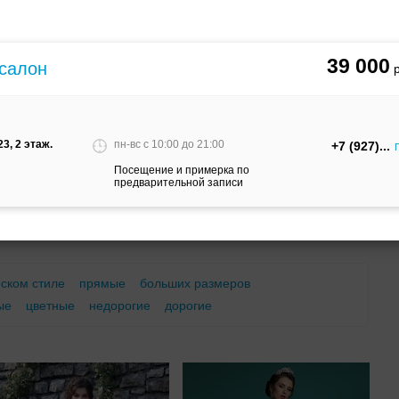
м
С корсетом
Ретро
Закрытые
39 000
 салон
3, 2 этаж.
пн-вс c 10:00 до 21:00
+7 (927)
Посещение и примерка по
предварительной записи
Брючный
Платье-
А-силуэт
костюм
трансформер
еском стиле
прямые
больших размеров
ые
цветные
недорогие
дорогие