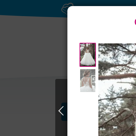
Банкетные залы до
Банк
50 гостей
Профессионалы и услуги
Свадьба в Самаре
Свадебные плать