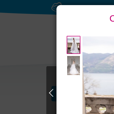
Банкетные залы до
Т
50 гостей
Профессионалы и услуги
Свадьба в Самаре
Свадебные плать