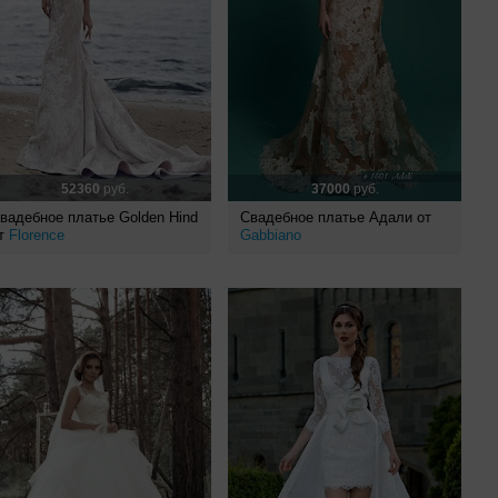
52360
руб.
37000
руб.
вадебное платье Golden Hind
Свадебное платье Адали от
т
Florence
Gabbiano