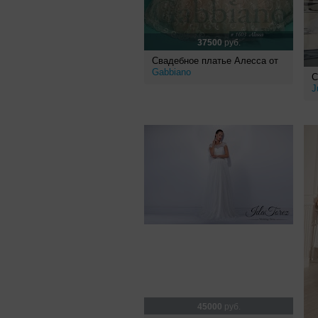
37500
руб.
Свадебное платье Алесса от
Gabbiano
С
J
45000
руб.