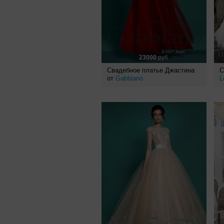
23000
руб.
Свадебное платье Джастина
С
от
Gabbiano
L