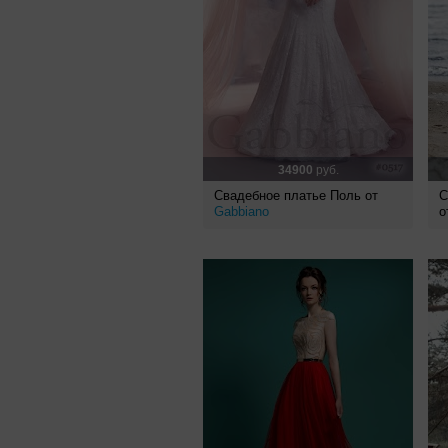
34900
руб.
Свадебное платье Поль от
С
Gabbiano
о