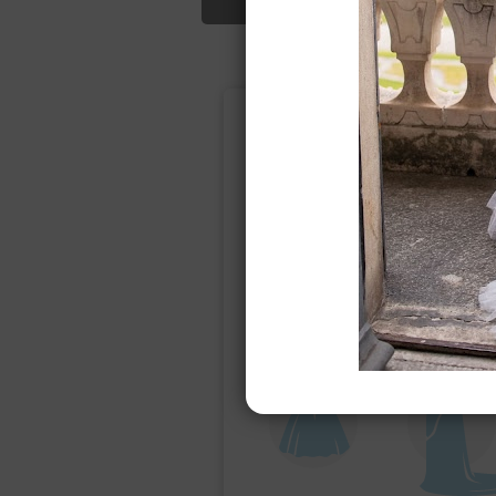
Подбор свад
Ампир
Прямое
(греческий)