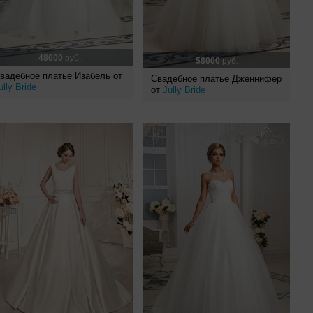
48000
руб.
58000
руб.
вадебное платье Изабель от
Свадебное платье Дженнифер
ully Bride
от
Jully Bride