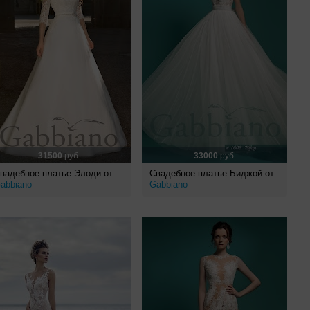
31500
руб.
33000
руб.
вадебное платье Элоди от
Свадебное платье Биджой от
abbiano
Gabbiano