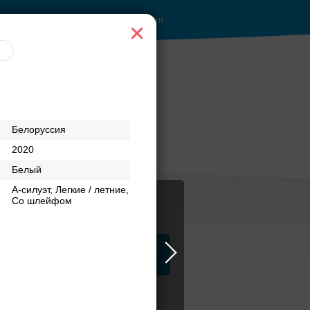
Войти
е
Рестораны с
Белоруссия
ентре
верандами
2020
Белый
А-силуэт, Легкие / летние,
Со шлейфом
ца
ЗАГСы
Атрибуты