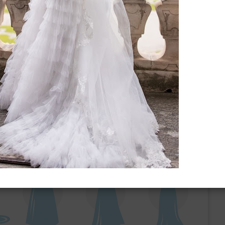
ебного платья
По стилю
Русалка
Принцесса
Бальное