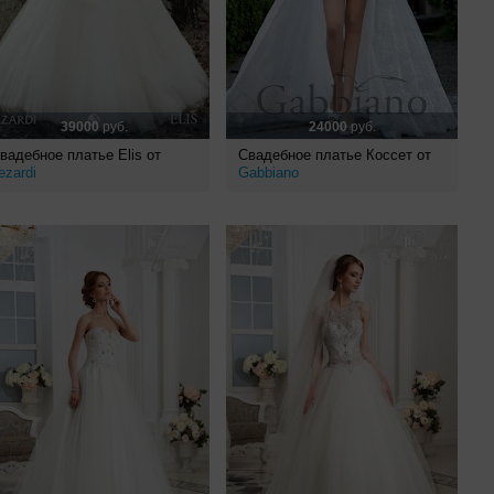
39000
руб.
24000
руб.
вадебное платье Elis от
Свадебное платье Коссет от
ezardi
Gabbiano