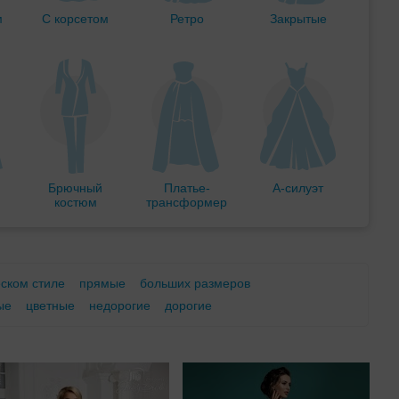
м
С корсетом
Ретро
Закрытые
Брючный
Платье-
А-силуэт
костюм
трансформер
еском стиле
прямые
больших размеров
ые
цветные
недорогие
дорогие