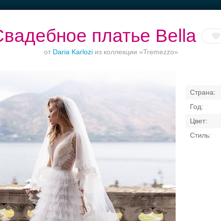
Свадебное платье Bella
от
Daria Karlozi
из коллекции «Tremezzo»
оржества за
Банкетный зал при
Банкет до 1500 руб.
Приватно
городом
отеле
торжество в ц
Свадебные платья
Банкет
Транспорт
Коль
я