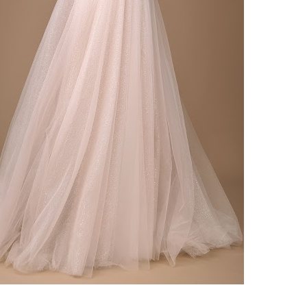
ебного платья
По стилю
Русалка
Принцесса
Бальное