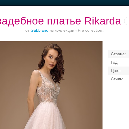
адебное платье Rikarda
от
Gabbiano
из коллекции «Pre collection»
Приватное
Рестораны с
Торжества за
Банкет до 1500
ество в центре
верандами
городом
Свадебные платья
Банкет
Транспорт
Коль
я