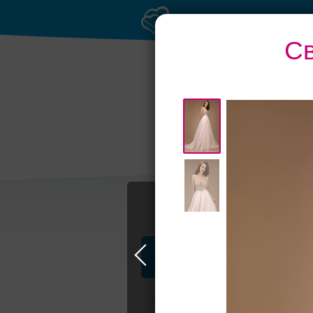
Св
Банкетный зал при
отеле
торж
Профессионалы и услуги
Свадьба в Самаре
Свадебные плать