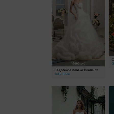
С
G
49000
руб.
Свадебное платье Виола от
Jully Bride