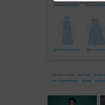
Мини (короткое)
Со шлейфо
Для беременных
Для полных
короткие
в греч
Смотрите также:
для беременных
белые
красн