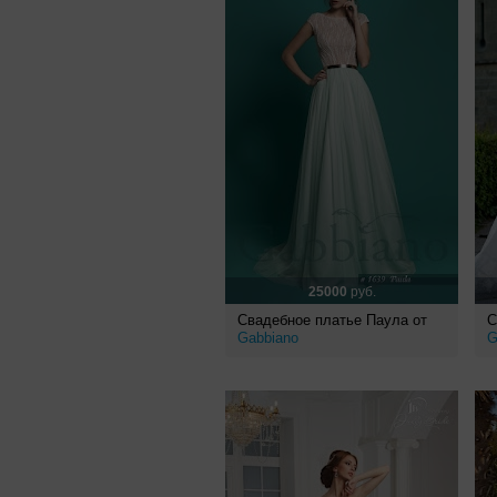
25000
руб.
Свадебное платье Паула от
С
Gabbiano
G