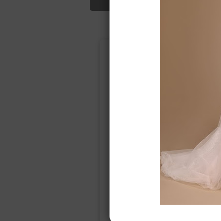
Подбор свад
Ампир
Прямое
(греческий)