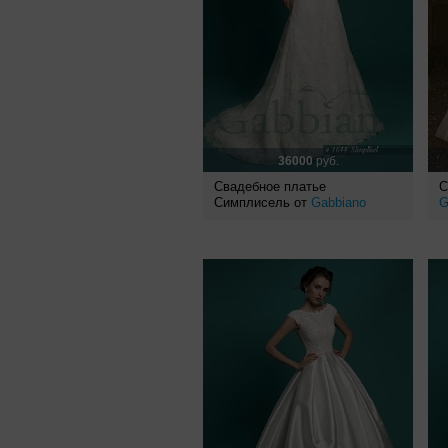
36000
руб.
Свадебное платье
С
Симплисель от
Gabbiano
G