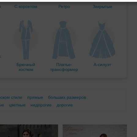
м
С корсетом
Ретро
Закрытые
Брючный
Платье-
А-силуэт
костюм
трансформер
еском стиле
прямые
больших размеров
ые
цветные
недорогие
дорогие