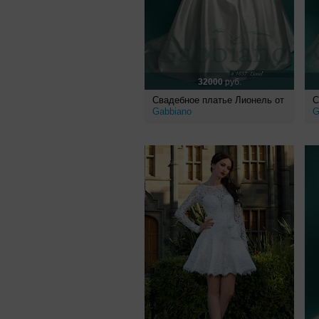
32000
руб.
Свадебное платье Лионель от
С
Gabbiano
G