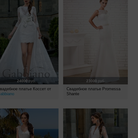
24000
руб.
23000
руб.
вадебное платье Коссет от
Свадебное платье Promessa
abbiano
Shante