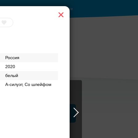
Войти
 руб.
Банкетные залы до
Россия
50 гостей
2020
белый
А-силуэт, Со шлейфом
ца
ЗАГСы
Атрибуты