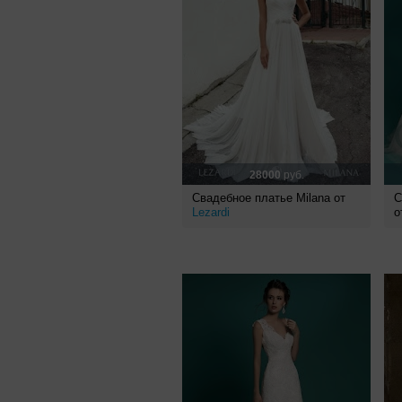
28000
руб.
Свадебное платье Milana от
С
Lezardi
о