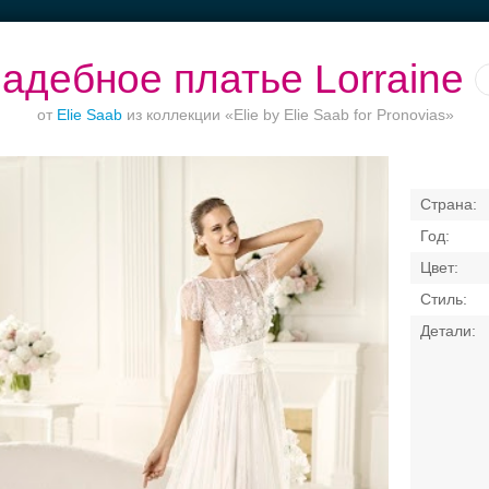
адебное платье Lorraine
от
Elie Saab
из коллекции «Elie by Elie Saab for Pronovias»
ет до 1500 руб.
Рестораны с
Банкетный зал при
Банкетные зал
верандами
отеле
50 гостей
Свадебные платья
Банкет
Транспорт
Коль
я