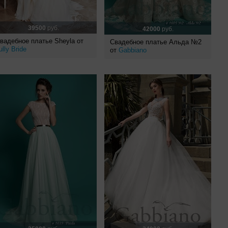
39500
руб.
42000
руб.
вадебное платье Sheyla от
Свадебное платье Альда №2
ully Bride
от
Gabbiano