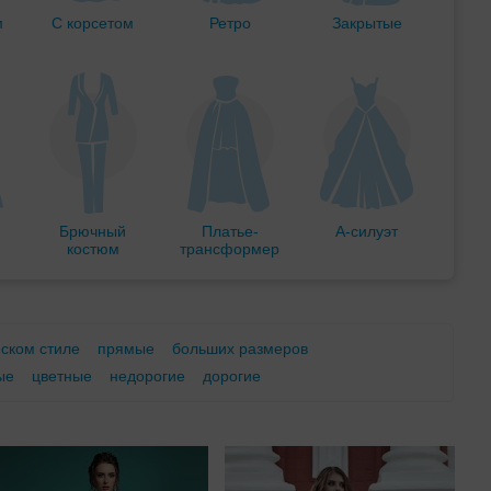
м
С корсетом
Ретро
Закрытые
Брючный
Платье-
А-силуэт
костюм
трансформер
еском стиле
прямые
больших размеров
ые
цветные
недорогие
дорогие