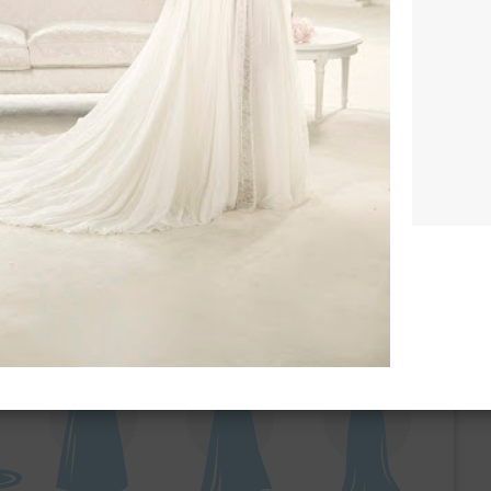
ебного платья
По стилю
Русалка
Принцесса
Бальное