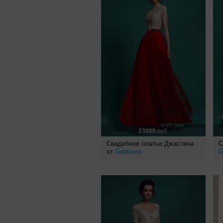
23000
руб.
Свадебное платье Джастина
С
от
Gabbiano
G