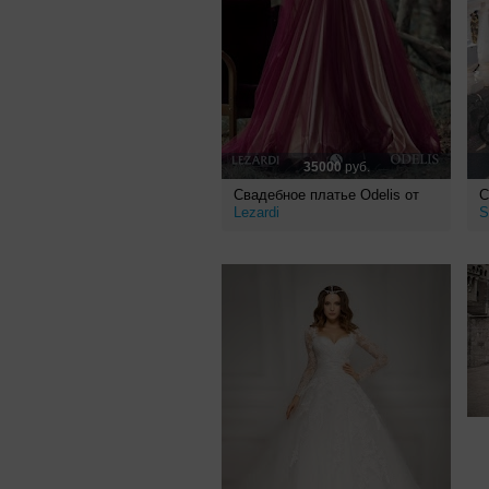
35000
руб.
Свадебное платье Odelis от
С
Lezardi
S