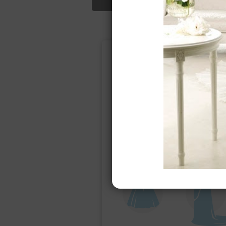
Подбор свад
Ампир
Прямое
(греческий)