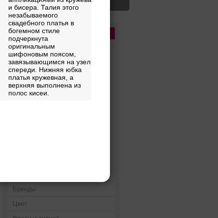
и бисера. Талия этого
незабываемого
свадебного платья в
богемном стиле
Цена
подчеркнута
оригинальным
До 5 000 руб.
шифоновым поясом,
завязывающимся на узел
5 000 - 10 000 руб.
спереди. Нижняя юбка
10 000 - 15 000 руб.
платья кружевная, а
верхняя выполнена из
15 000 - 25 000 руб.
полос кисеи.
25 000 - 40 000 руб.
40 000 - 60 000 руб.
60 000 - 80 000 руб.
80 000 - 100 000 руб.
100 000 - 200 000 руб.
Дороже 200 000 руб.
Бренды
Цвет