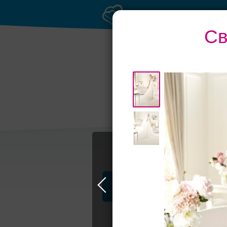
Св
Торжества за
Банк
городом
Профессионалы и услуги
Свадьба в Самаре
Свадебные плать