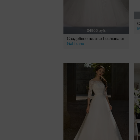
С
M
34900
руб.
Свадебное платье Luchiana от
Gabbiano