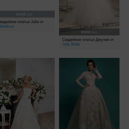
63000
руб.
вадебное платье Julia от
illaNova
39000
руб.
Свадебное платье Джулия от
Jully Bride