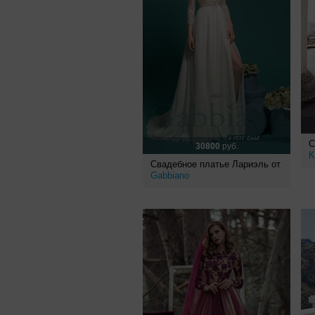
С
30800
руб.
K
Свадебное платье Лариэль от
Gabbiano