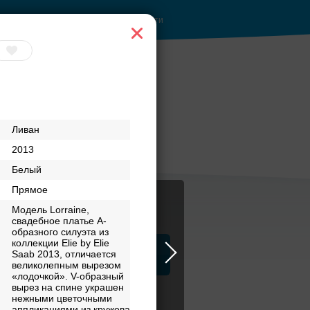
Войти
ы до
Приватное
Ливан
торжество в центре
2013
Белый
Прямое
Модель Lorraine,
свадебное платье А-
образного силуэта из
коллекции Elie by Elie
ца
Saab 2013, отличается
ЗАГСы
Атрибуты
великолепным вырезом
«лодочкой». V-образный
вырез на спине украшен
нежными цветочными
аппликациями из кружева