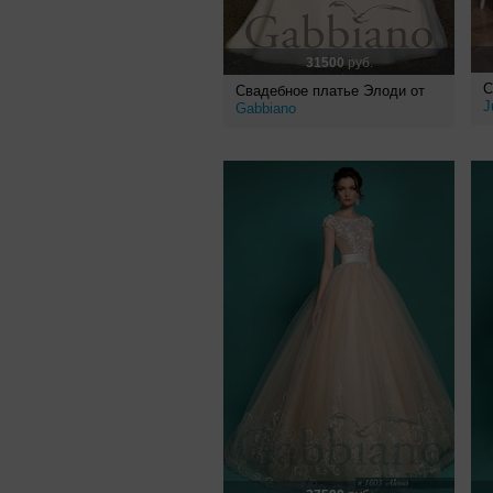
31500
руб.
С
Свадебное платье Элоди от
J
Gabbiano