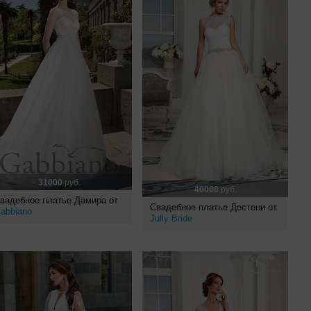
31000
руб.
40000
руб.
вадебное платье Дамира от
Свадебное платье Дестени от
abbiano
Jully Bride