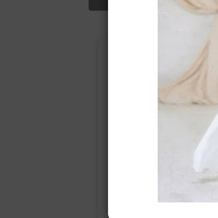
Подбор свад
Ампир
Прямое
(греческий)