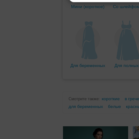
Мини (короткое)
Со шлейфо
Для беременных
Для полных
короткие
в греч
Смотрите также:
для беременных
белые
красн