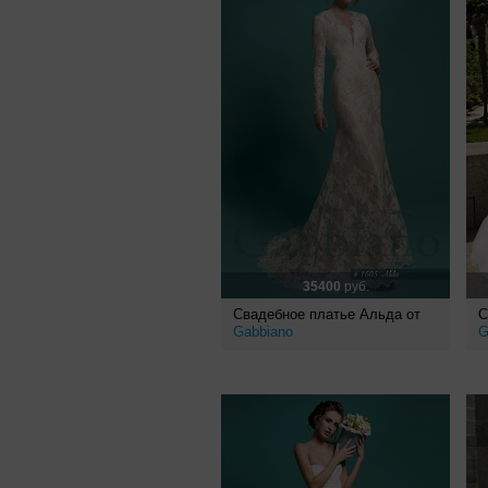
35400
руб.
Свадебное платье Альда от
С
Gabbiano
G