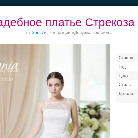
адебное платье Стрекоза
от
Sonia
из коллекции «Девушка коктейль»
кетный зал при
Торжества за
Рестораны с
Банкетные зал
отеле
городом
верандами
50 гостей
Свадебные платья
Банкет
Транспорт
Коль
я