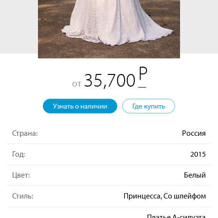
35,700
от
Узнать о наличии
Где купить
Страна:
Россия
Год:
2015
Цвет:
Белый
Стиль:
Принцесса, Со шлейфом
Платье А-силуэта