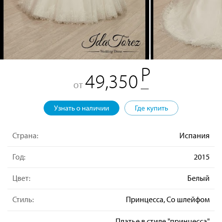
49,350
от
Узнать о наличии
Где купить
Страна:
Испания
Год:
2015
Цвет:
Белый
Стиль:
Принцесса, Со шлейфом
Платье в стиле "принцесса"