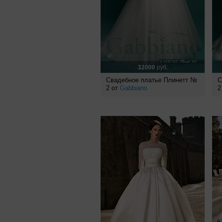
32000
руб.
Свадебное платье Плинетт №
С
2 от
Gabbiano
2