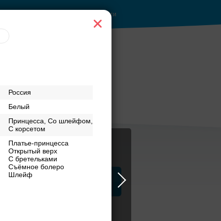
Войти
 руб.
Торжества за
Россия
городом
Белый
Принцесса, Со шлейфом,
С корсетом
Платье-принцесса
Открытый верх
С бретельками
Съёмное болеро
Шлейф
ца
ЗАГСы
Атрибуты