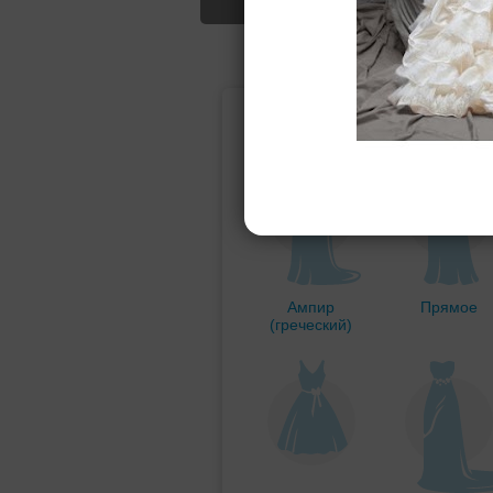
Подбор свад
Ампир
Прямое
(греческий)