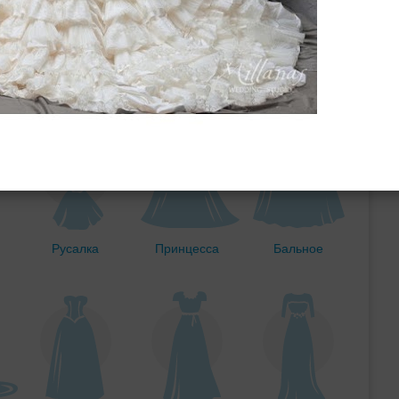
ебного платья
По стилю
Русалка
Принцесса
Бальное