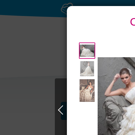
Рестораны с
Бан
верандами
Профессионалы и услуги
Свадьба в Самаре
Свадебные плать