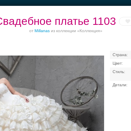
Свадебное платье 1103
от
Millanas
из коллекции «Коллекция»
кетный зал при
Банкетные залы до
Приватное
Банкет до 1500
отеле
50 гостей
торжество в центре
Свадебные платья
Банкет
Транспорт
Коль
я