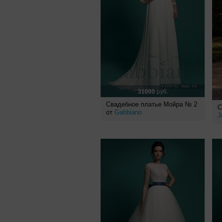
31000
руб.
Свадебное платье Мойра № 2
С
от
Gabbiano
J