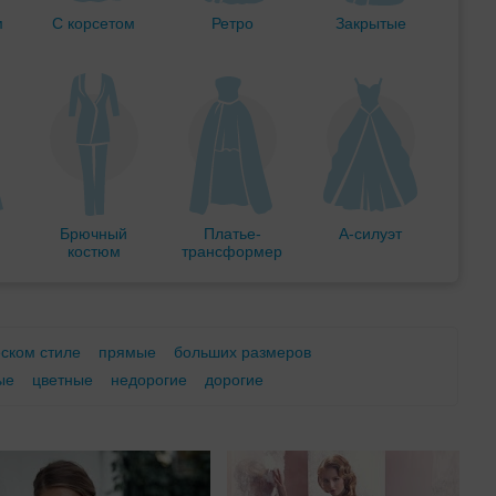
м
С корсетом
Ретро
Закрытые
Брючный
Платье-
А-силуэт
костюм
трансформер
еском стиле
прямые
больших размеров
ые
цветные
недорогие
дорогие