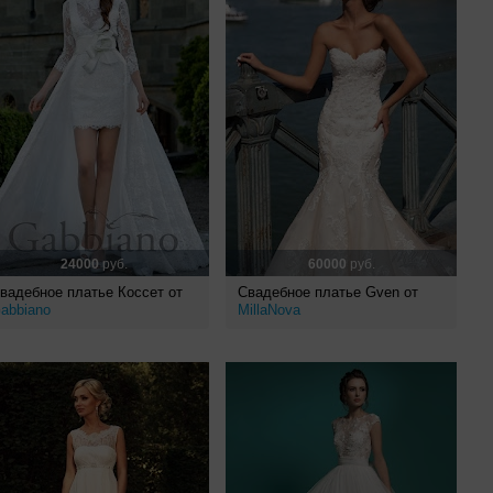
24000
руб.
60000
руб.
вадебное платье Коссет от
Свадебное платье Gven от
abbiano
MillaNova