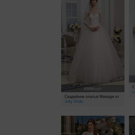
С
43000
руб.
L
Свадебное платье Миледи от
Jully Bride