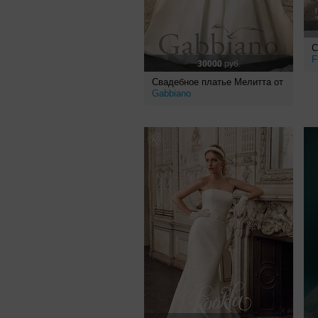
С
F
30000
руб.
Свадебное платье Мелитта от
Gabbiano