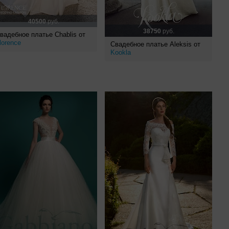
40500
руб.
38750
руб.
вадебное платье Chablis от
lorence
Свадебное платье Aleksis от
Kookla