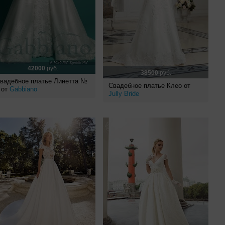
42000
руб.
38500
руб.
вадебное платье Линетта №
Свадебное платье Клео от
 от
Gabbiano
Jully Bride