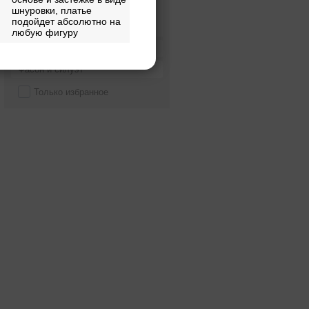
шнуровки, платье
Alessandra Rinaudo
подойдет абсолютно на
любую фигуру
Alessandro couture
Цвет
Alessandro'sL
Фасон и силуэт
Alessia bridal
Только избранное
Alfred Angelo
Alice Fashion
Alicia Cruz
Alla Saga
Allegresse
Allen Rich
Alleria belle
Allure Bridals
Alma Novia
Alteza
Alvina Valenta
Alyce Paris