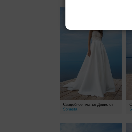
Свадебное платье Девис от
С
Sonesta
S