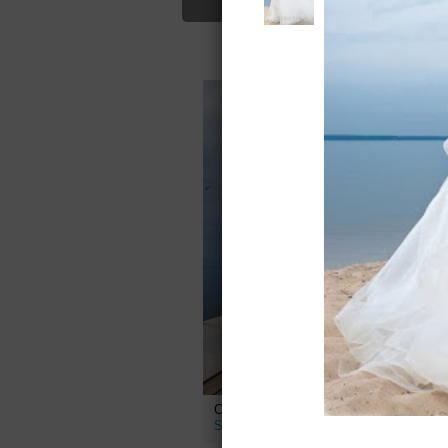
Для Вас найд
С
S
Свадебное платье Алиса от
Sonesta