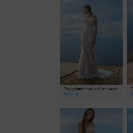
Свадебное платье Антония от
С
Sonesta
S