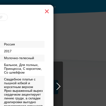
Войти
е
Банкетный зал при
Россия
ентре
отеле
2017
Молочно-телесный
Бальное, Для полных,
Принцесса, С корсетом,
Со шлейфом
Свадебное платье с
пышной юбкой и
ца
корсетным верхом
ЗАГСы
Атрибуты
Ярко выраженный вырез
сердечком акцентирует
линию груди, а складки
драпировки выгодно
подчеркивают изящность