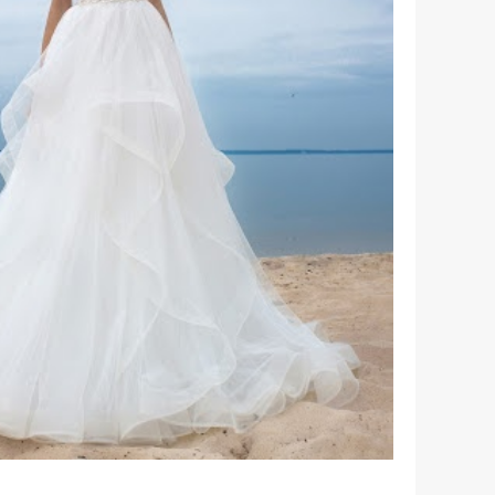
ено 57 платьев
вадебное платье Адель от
onesta
Свадебное платье Касандра
от
Sonesta