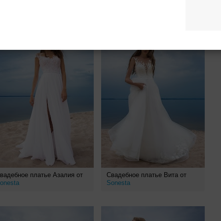
вадебное платье Азалия от
Свадебное платье Вита от
onesta
Sonesta