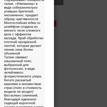
талии. «Изюминка» в
виде соблазнительно
упавших бретелей,
несомненно, придает
Цена
образу чувственности
Многослойная юбка со
Бренды
1
Сбросить
шлейфом создана из
мягкого тюля сложного
кроя с эффектом
каскада. Край обработан
ПОПУЛЯРНЫЕ
плотной прозрачной
лентой, которая делает
Diantamo
линию низа более
объемной
Unona
Талию овивает
Ariamo bridal
изысканный пояс,
выбранный для
Lussano Bridal
фотосессии, в виде
затейливого
A
флористического узора,
Abiart Boutique
богато расшитый
камнями и множеством
Acquachiara
страз (пояс в стоимость
модели не входит)
Aire Barcelona
Без всяких сомнений,
благодаря идеально
Aleksandra Well
сидящей корсетной
Alena Goretskaya
основе и застежке в виде