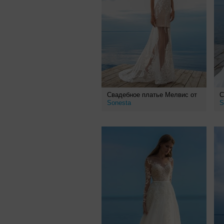
Свадебное платье Мелвис от
С
Sonesta
S