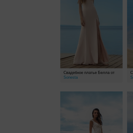
Свадебное платье Белла от
С
Sonesta
S