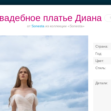
вадебное платье Диана
от
Sonesta
из коллекции «Sonesta»
кетные залы до
Банкет до 1500 руб.
Торжества за
Приватно
50 гостей
городом
торжество в ц
Свадебные платья
Банкет
Транспорт
Коль
я