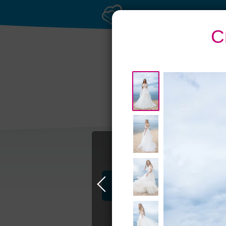
С
Рестораны с
Бан
верандами
Профессионалы и услуги
Свадьба в Самаре
Свадебные плать