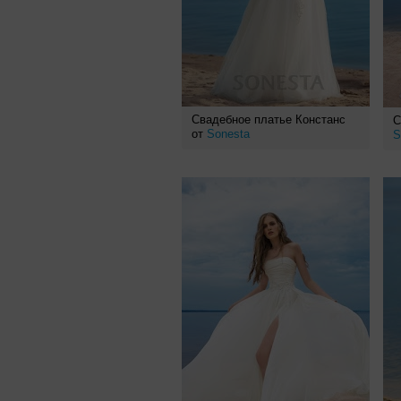
Свадебное платье Констанс
С
от
Sonesta
S