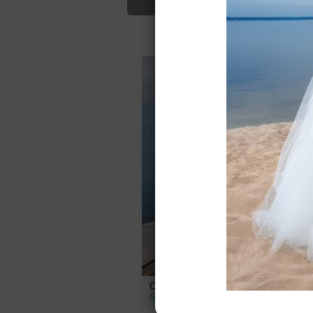
Для Вас найд
С
S
Свадебное платье Алиса от
Sonesta