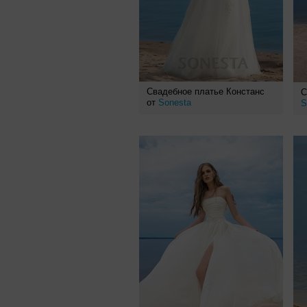
Свадебное платье Констанс
С
от
Sonesta
S