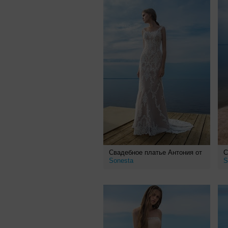
Свадебное платье Антония от
С
Sonesta
S