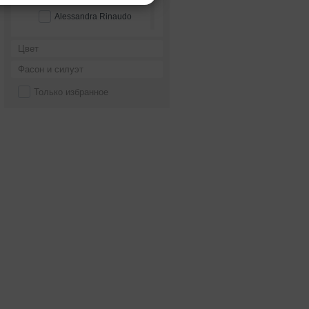
Alessandra Rinaudo
Alessandro couture
Цвет
Alessandro'sL
Фасон и силуэт
Alessia bridal
Только избранное
Alfred Angelo
Alice Fashion
Alicia Cruz
Alla Saga
Allegresse
Allen Rich
Alleria belle
Allure Bridals
Alma Novia
Alteza
Alvina Valenta
Alyce Paris