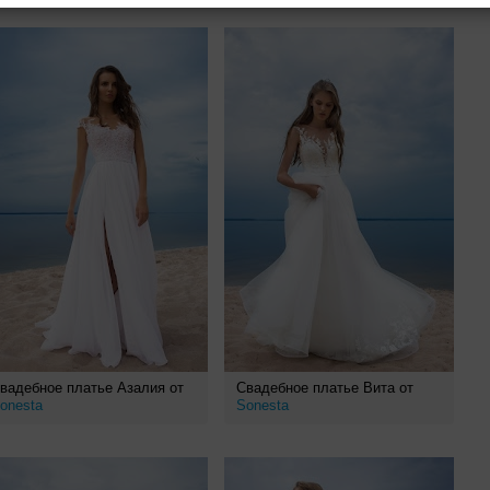
вадебное платье Азалия от
Свадебное платье Вита от
onesta
Sonesta