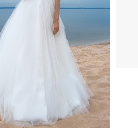
ено 57 платьев
вадебное платье Адель от
onesta
Свадебное платье Касандра
от
Sonesta