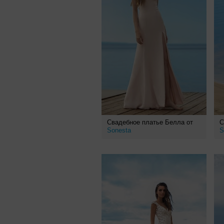
Свадебное платье Белла от
С
Sonesta
S