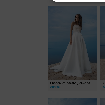
Свадебное платье Девис от
С
Sonesta
S