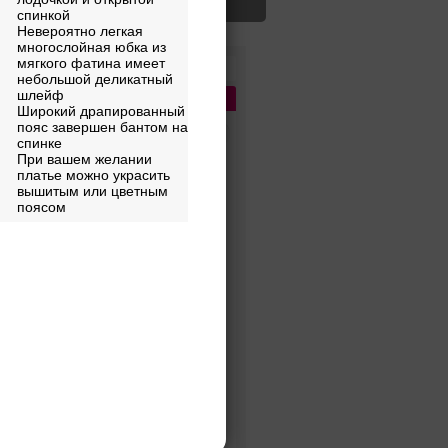
спинкой
Невероятно легкая
многослойная юбка из
мягкого фатина имеет
Цена
небольшой деликатный
шлейф
Бренды
1
Сбросить
Широкий драпированный
пояс завершен бантом на
спинке
При вашем желании
ПОПУЛЯРНЫЕ
платье можно украсить
вышитым или цветным
Diantamo
поясом
Unona
Ariamo bridal
Lussano Bridal
A
Abiart Boutique
Acquachiara
Aire Barcelona
Aleksandra Well
Alena Goretskaya