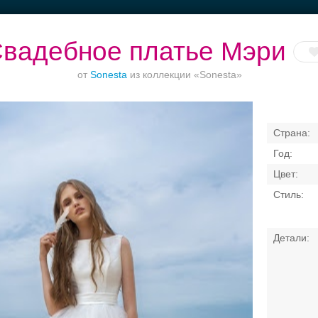
вадебное платье Мэри
от
Sonesta
из коллекции «Sonesta»
кетные залы до
Банкет до 1500 руб.
Торжества за
Банкетный зал
50 гостей
городом
отеле
Свадебные платья
Банкет
Транспорт
Коль
я