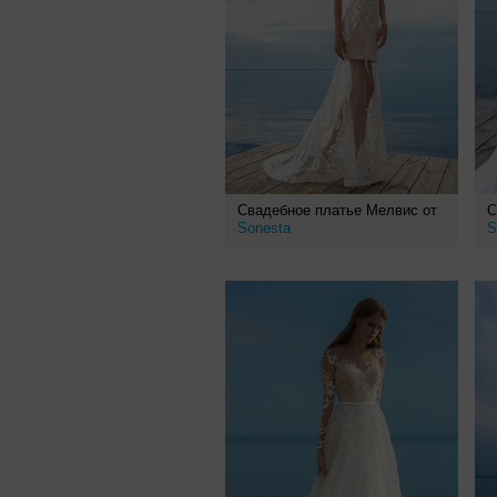
Свадебное платье Мелвис от
С
Sonesta
S