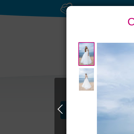
С
Приватное
Бан
торжество в центре
Профессионалы и услуги
Свадьба в Самаре
Свадебные плать