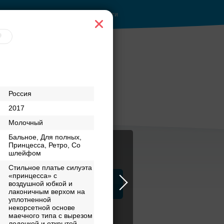
Войти
 при
Рестораны с
Россия
верандами
2017
Молочный
Бальное, Для полных,
Принцесса, Ретро, Со
шлейфом
Стильное платье силуэта
«принцесса» с
ца
воздушной юбкой и
ЗАГСы
Атрибуты
лаконичным верхом на
уплотненной
некорсетной основе
маечного типа с вырезом
лодочкой и открытой