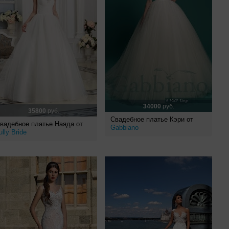
34000
руб.
35800
руб.
Свадебное платье Кэри от
вадебное платье Наяда от
Gabbiano
ully Bride