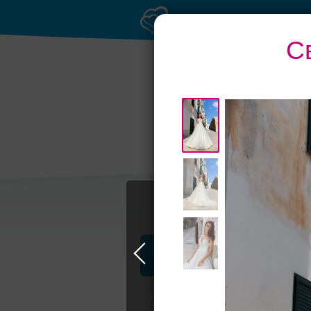
С
Банкет до 1500 руб.
Бан
Профессионалы и услуги
Свадьба в Самаре
Свадебные плать