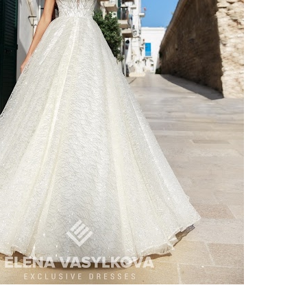
ебного платья
По стилю
Русалка
Принцесса
Бальное