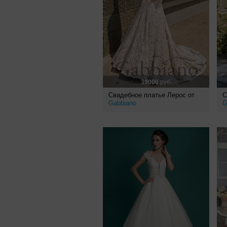
39000
руб.
Свадебное платье Лерос от
С
Gabbiano
G