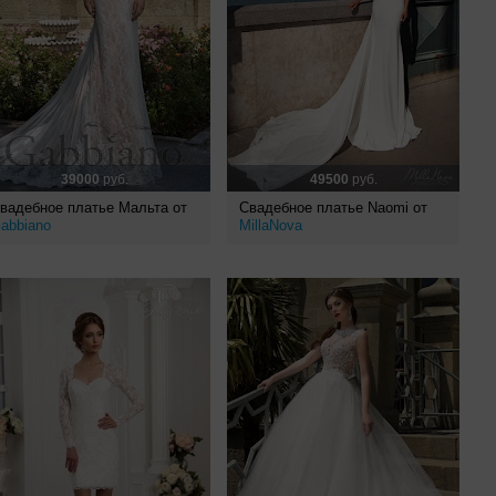
39000
руб.
49500
руб.
вадебное платье Мальта от
Свадебное платье Naomi от
abbiano
MillaNova