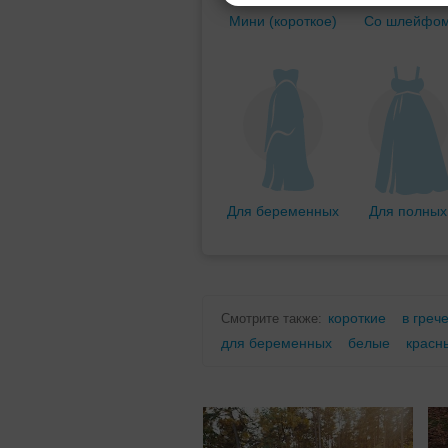
Мини (короткое)
Со шлейфо
Для беременных
Для полных
короткие
в греч
Смотрите также:
для беременных
белые
красн