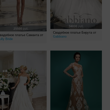
34000
руб.
25500
руб.
Свадебное платье Бирута от
вадебное платье Саманта от
Gabbiano
ully Bride