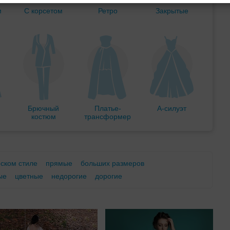
м
С корсетом
Ретро
Закрытые
Брючный
Платье-
А-силуэт
костюм
трансформер
еском стиле
прямые
больших размеров
ые
цветные
недорогие
дорогие