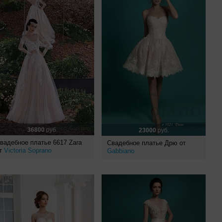
36800
руб.
23000
руб.
вадебное платье 6617 Zara
Свадебное платье Дрю от
т
Victoria Soprano
Gabbiano