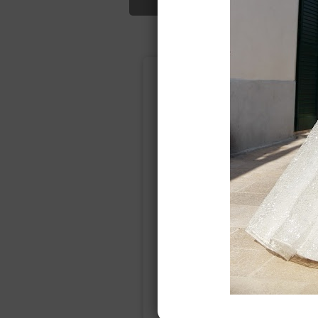
Подбор свад
Ампир
Прямое
(греческий)