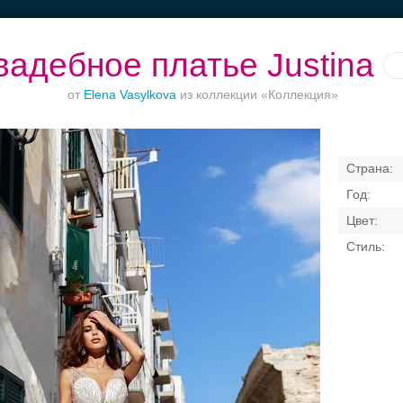
вадебное платье Justina
от
Elena Vasylkova
из коллекции «Коллекция»
кетный зал при
Рестораны с
Торжества за
Банкетные зал
отеле
верандами
городом
50 гостей
Свадебные платья
Банкет
Транспорт
Коль
я