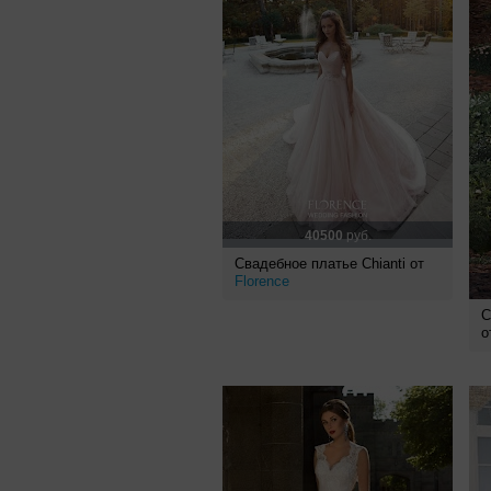
40500
руб.
Свадебное платье Chianti от
Florence
С
о