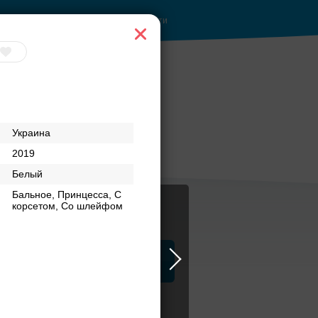
Войти
ы до
Приватное
Украина
торжество в центре
2019
Белый
Бальное, Принцесса, С
корсетом, Со шлейфом
ца
ЗАГСы
Атрибуты