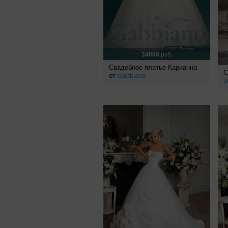
34000
руб.
Свадебное платье Карианна
С
от
Gabbiano
J