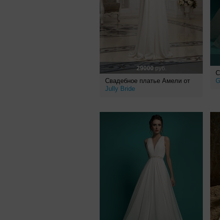
29000
руб.
С
Свадебное платье Амели от
G
Jully Bride