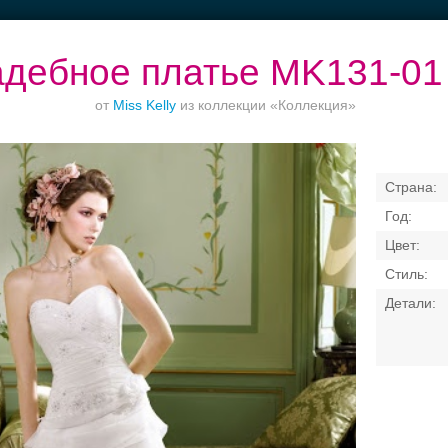
дебное платье MK131-01
от
Miss Kelly
из коллекции «Коллекция»
кетные залы до
Рестораны с
Торжества за
Банкет до 1500
50 гостей
верандами
городом
Свадебные платья
Банкет
Транспорт
Коль
я