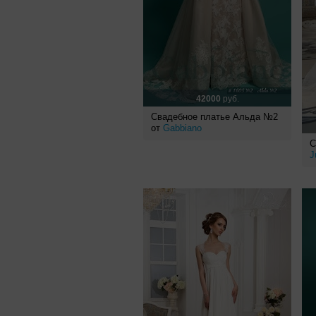
42000
руб.
Свадебное платье Альда №2
от
Gabbiano
С
J