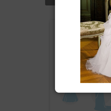
Подбор свад
Ампир
Прямое
(греческий)