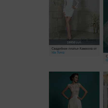
19950
руб.
Свадебное платье Камилла от
Ida Torez
С
G