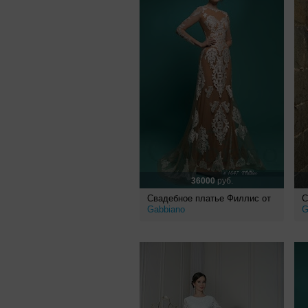
36000
руб.
Свадебное платье Филлис от
С
Gabbiano
G