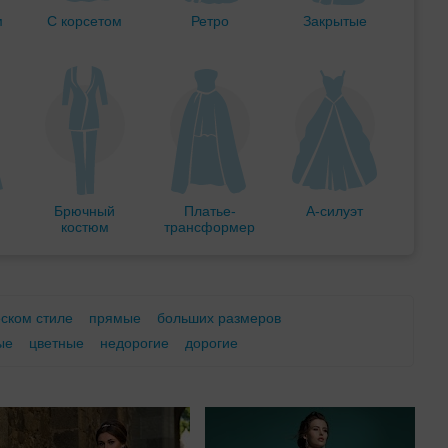
м
С корсетом
Ретро
Закрытые
Брючный
Платье-
А-силуэт
костюм
трансформер
еском стиле
прямые
больших размеров
ые
цветные
недорогие
дорогие