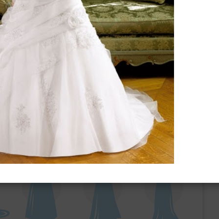
ебного платья
По стилю
Русалка
Принцесса
Бальное