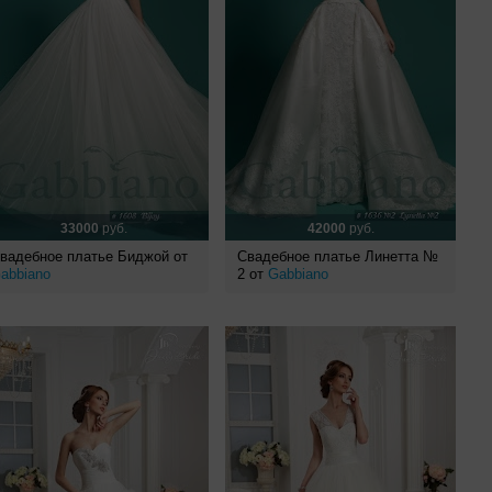
33000
руб.
42000
руб.
вадебное платье Биджой от
Свадебное платье Линетта №
abbiano
2 от
Gabbiano