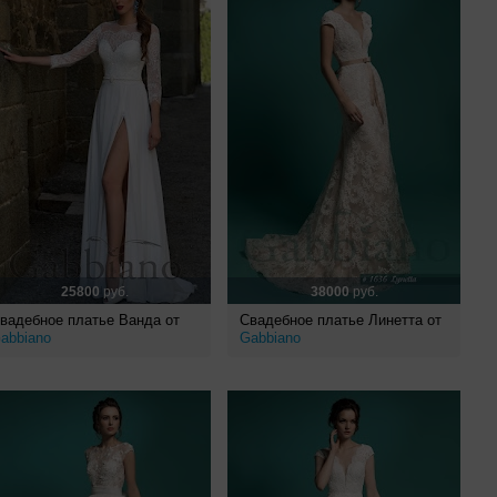
25800
руб.
38000
руб.
вадебное платье Ванда от
Свадебное платье Линетта от
abbiano
Gabbiano