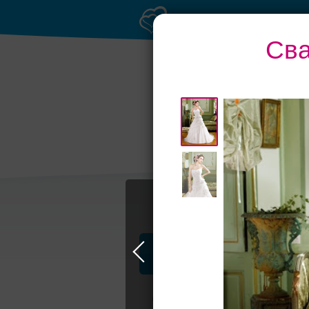
Сва
Приватное
Бан
торжество в центре
Профессионалы и услуги
Свадьба в Самаре
Свадебные плать