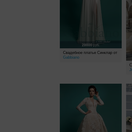
28000
руб.
Свадебное платье Синклар от
Gabbiano
С
J