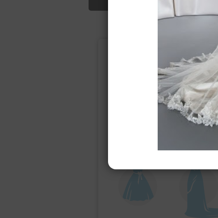
Подбор свад
Ампир
Прямое
(греческий)