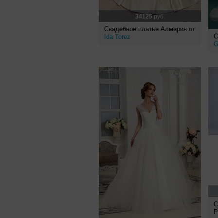
34125
руб.
Свадебное платье Алмерия от
С
Ida Torez
G
С
P