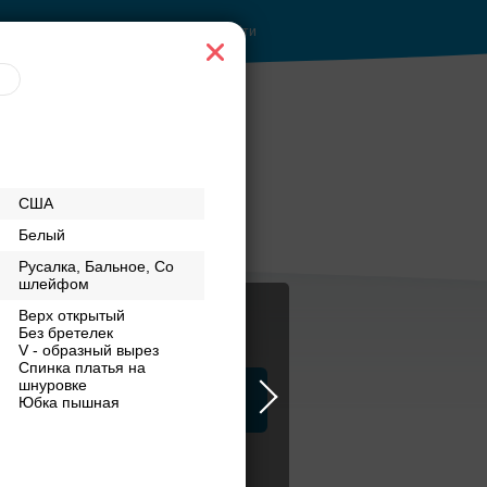
Войти
е
Рестораны с
США
ентре
верандами
Белый
Русалка, Бальное, Со
шлейфом
Верх открытый
Без бретелек
V - образный вырез
Спинка платья на
шнуровке
ца
ЗАГСы
Атрибуты
Юбка пышная