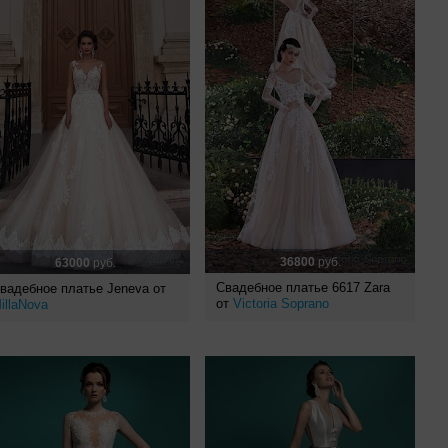
36800
руб.
63000
руб.
Свадебное платье 6617 Zara
вадебное платье Jeneva от
от
Victoria Soprano
illaNova