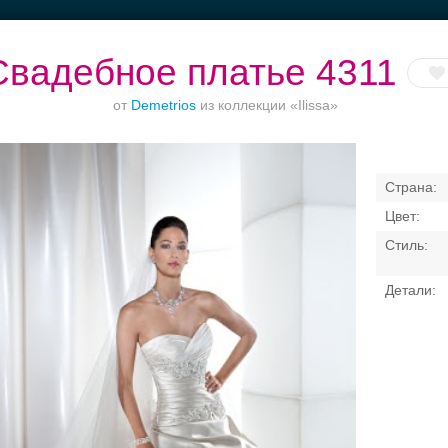
Свадебное платье 4311
от
Demetrios
из коллекции «Ilissa»
ет до 1500 руб.
Банкетные залы до
Банкетный зал при
Приватно
50 гостей
отеле
торжество в ц
Свадебные платья
Банкет
Транспорт
Коль
я