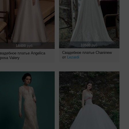
33500
руб.
18400
руб.
Свадебное платье Chaninew
вадебное платье Angelica
от
Lezardi
posa Valery