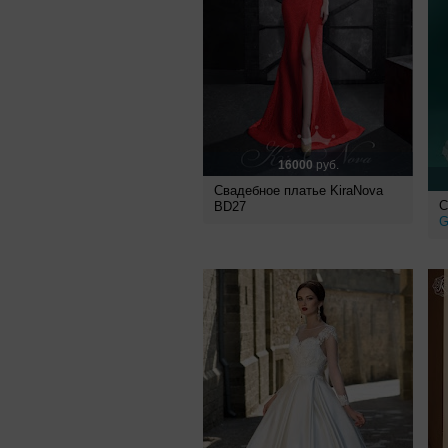
16000
руб.
Свадебное платье KiraNova
С
BD27
G