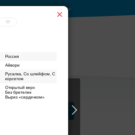
Войти
ы до
Банкет до 1500 руб.
Россия
Айвори
Русалка, Со шлейфом, С
корсетом
Открытый верх
Без бретелек
Вырез «сердечком»
ца
ЗАГСы
Атрибуты