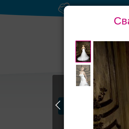
Св
Рестораны с
Бан
верандами
Профессионалы и услуги
Свадьба в Самаре
Свадебные плать