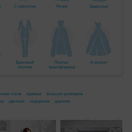
м
С корсетом
Ретро
Закрытые
Брючный
Платье-
А-силуэт
костюм
трансформер
еском стиле
прямые
больших размеров
ые
цветные
недорогие
дорогие