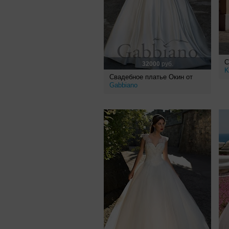
С
32000
руб.
K
Свадебное платье Окин от
Gabbiano