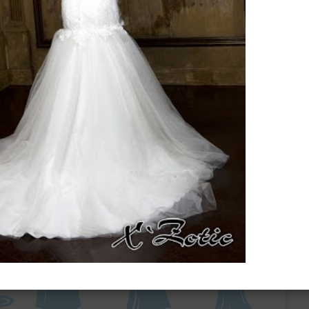
ебного платья
По стилю
Русалка
Принцесса
Бальное