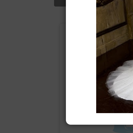
Подбор свад
Ампир
Прямое
(греческий)