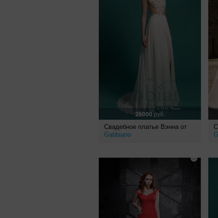
26000
руб.
Свадебное платье Вэнна от
С
Gabbiano
G