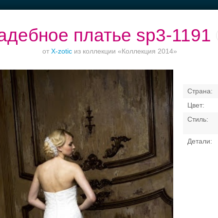
адебное платье sp3-1191
от
X-zotic
из коллекции «Коллекция 2014»
кетный зал при
Приватное
Торжества за
Банкетные зал
отеле
торжество в центре
городом
50 гостей
Свадебные платья
Банкет
Транспорт
Коль
я