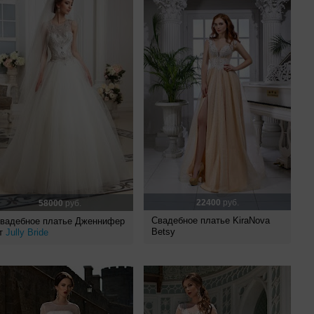
22400
руб.
58000
руб.
Свадебное платье KiraNova
вадебное платье Дженнифер
Betsy
т
Jully Bride