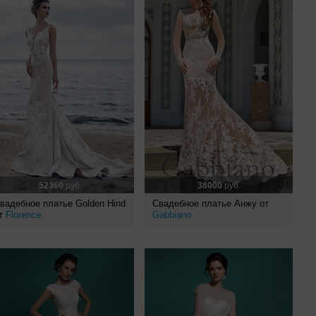
52360
руб.
38000
руб.
вадебное платье Golden Hind
Свадебное платье Анжу от
т
Florence
Gabbiano