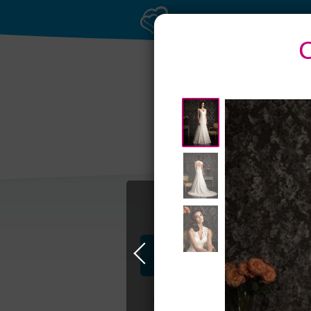
Приватное
Т
торжество в центре
Профессионалы и услуги
Свадьба в Самаре
Свадебные плать