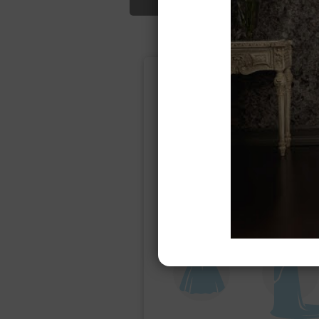
Подбор свад
Ампир
Прямое
(греческий)