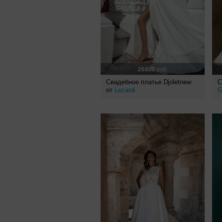
26800
руб.
Свадебное платье Djoletnew
С
от
Lezardi
G