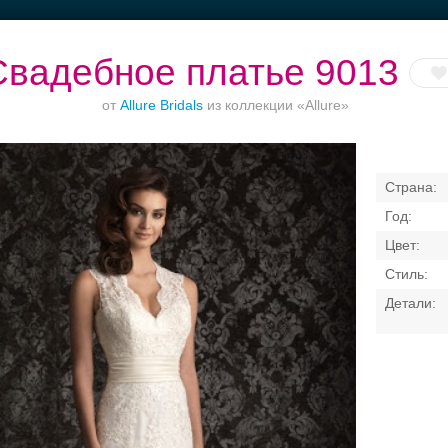
Свадебное платье 9013
от
Allure Bridals
из коллекции «Allure»
оржества за
Банкетный зал при
Банкетные залы до
Банкет до 1500
городом
отеле
50 гостей
Свадебные платья
Банкет
Транспорт
Коль
я