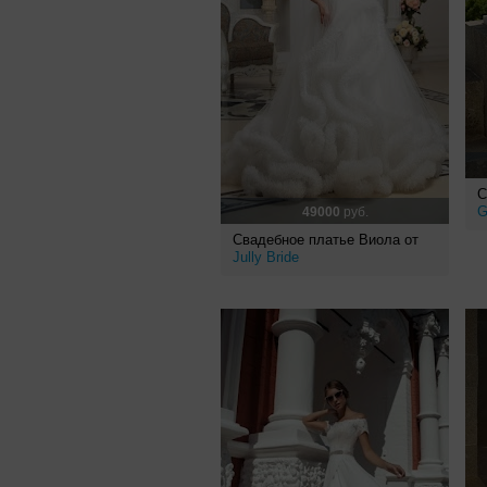
С
G
49000
руб.
Свадебное платье Виола от
Jully Bride