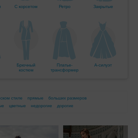
м
С корсетом
Ретро
Закрытые
Брючный
Платье-
А-силуэт
костюм
трансформер
еском стиле
прямые
больших размеров
ые
цветные
недорогие
дорогие