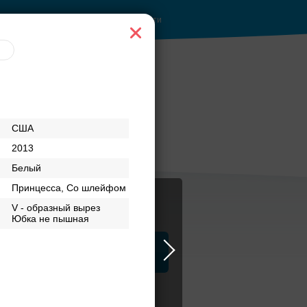
Войти
 руб.
Рестораны с
США
верандами
2013
Белый
Принцесса, Со шлейфом
V - образный вырез
Юбка не пышная
ца
ЗАГСы
Атрибуты