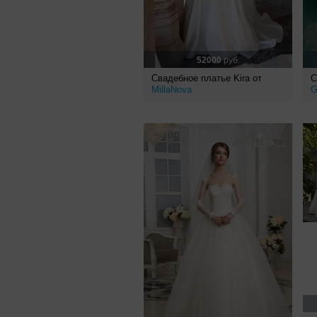
52000
руб.
Свадебное платье Kira от
С
MillaNova
G