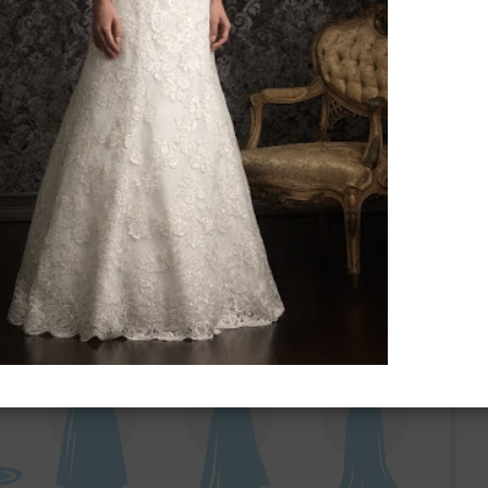
ебного платья
По стилю
Русалка
Принцесса
Бальное