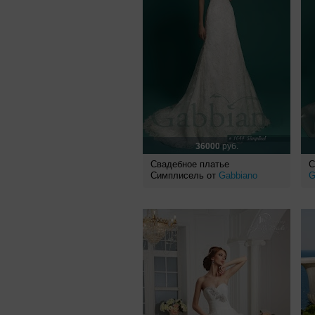
36000
руб.
Свадебное платье
С
Симплисель от
Gabbiano
G