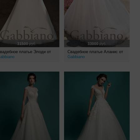
31500
руб.
33000
руб.
вадебное платье Элоди от
Свадебное платье Аланис от
abbiano
Gabbiano