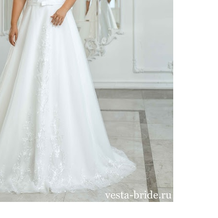
ено 112 платьев
вадебное платье VS050 от
Свадебное платье Анджия от
esta Bride
Vesta Bride