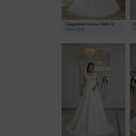
Свадебное платье Alida от
С
Vesta Bride
V