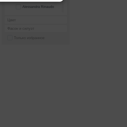
Alessandra Rinaudo
Alessandro couture
Цвет
Alessandro'sL
Фасон и силуэт
Alessia bridal
Только избранное
Alfred Angelo
Alice Fashion
Alicia Cruz
Alla Saga
Allegresse
Allen Rich
Alleria belle
Allure Bridals
Alma Novia
Alteza
Alvina Valenta
Alyce Paris