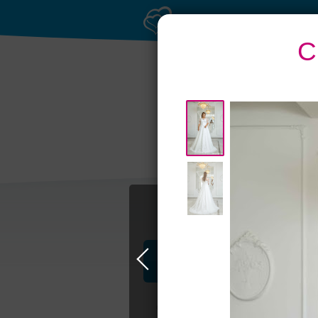
С
Приватное
Бан
торжество в центре
Профессионалы и услуги
Свадьба в Самаре
Свадебные плать