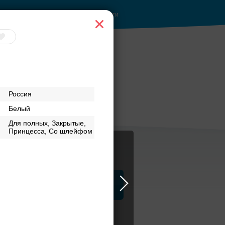
Войти
за
Банкет до 1500 руб.
Россия
Белый
Для полных, Закрытые,
Принцесса, Со шлейфом
ца
ЗАГСы
Атрибуты