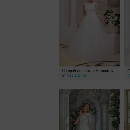
Свадебное платье Нежность
С
от
Vesta Bride
V