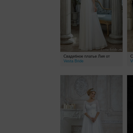
Свадебное платье Лия от
С
Vesta Bride
V