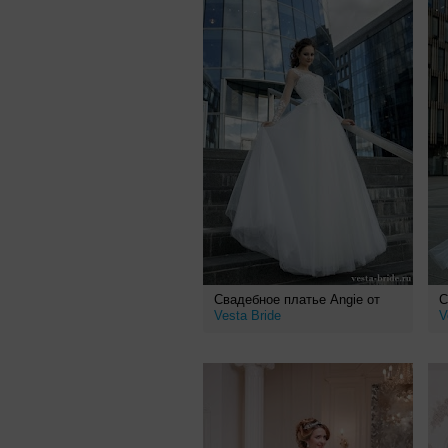
Свадебное платье Angie от
С
Vesta Bride
V