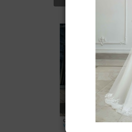
Для Вас найд
Свадебное платье Аурика от
С
Vesta Bride
V