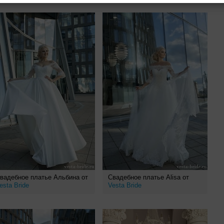
вадебное платье Альбина от
Свадебное платье Alisa от
esta Bride
Vesta Bride