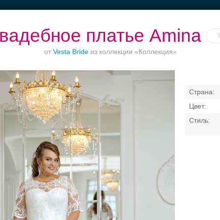
вадебное платье Amina
от
Vesta Bride
из коллекции «Коллекция»
кетные залы до
Рестораны с
Банкетный зал при
Торжества 
50 гостей
верандами
отеле
городом
Свадебные платья
Банкет
Транспорт
Коль
я