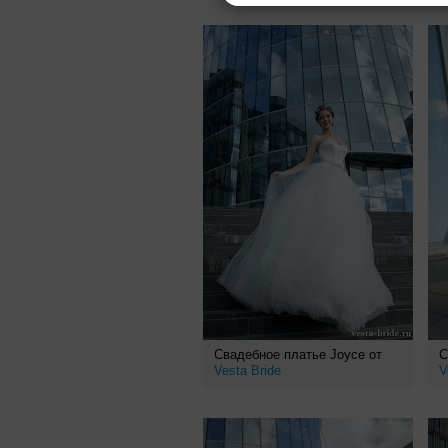
Свадебное платье Joyce от
С
Vesta Bride
V